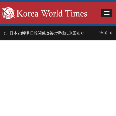
者」日本と糾弾 日韓関係改善の背後に米国あり
中国
3年 前