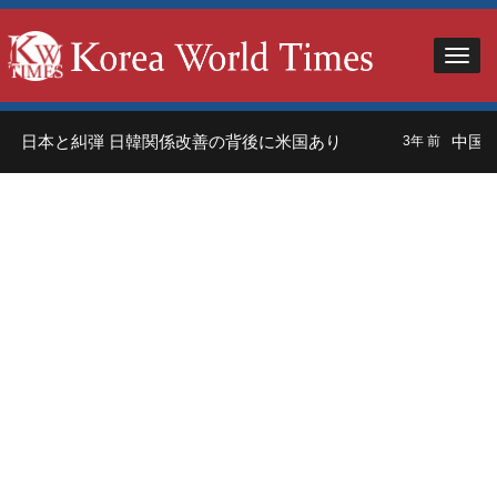
日本と糾弾 日韓関係改善の背後に米国あり
中国人観
3年 前