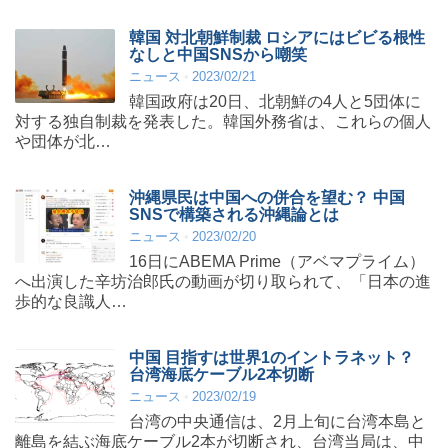
韓国 対北朝鮮制裁 ロシアにはビビる根性
なしと中国SNSから嘲笑
ニュース
2023/02/21
韓国政府は20日、北朝鮮の4人と5団体に
対する独自制裁を発表した。韓国外務省は、これらの個人
や団体が北…
沖縄県民は中国への併合を望む？ 中国
SNSで構築される沖縄論とは
ニュース
2023/02/20
16日にABEMA Prime（アベマプライム）
へ出演した辛坊治郎氏の動画が切り取られて、「日本の進
歩的な良識人…
中国 目指すは世界1のイントラネット？
台湾海底ケーブル2本切断
ニュース
2023/02/19
台湾の中央通信は、2月上旬に台湾本島と
離島を結ぶ海底ケーブル2本が切断され、台湾当局は、中