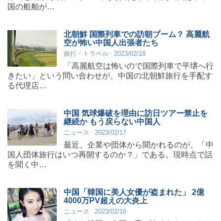
国の船舶が…
北朝鮮 国際列車での訪朝ブーム？ 高麗航
空が怖い中国人出張者たち
旅行・トラベル
2023/02/18
「高麗航空は怖いので国際列車で平壌へ行
きたい」という問い合わせが、中国の北朝鮮旅行を手配す
る代理店…
中国 気球爆破を理由に訪日ツアー禁止を
継続か もう戻らない中国人
ニュース
2023/02/17
最近、企業や団体から聞かれるのが、「中
国人団体旅行はいつ再開するのか？」である。現時点で話
を聞く中…
中国「韓国に美人女優が盗まれた」 2億
4000万PV超えの大炎上
ニュース
2023/02/16