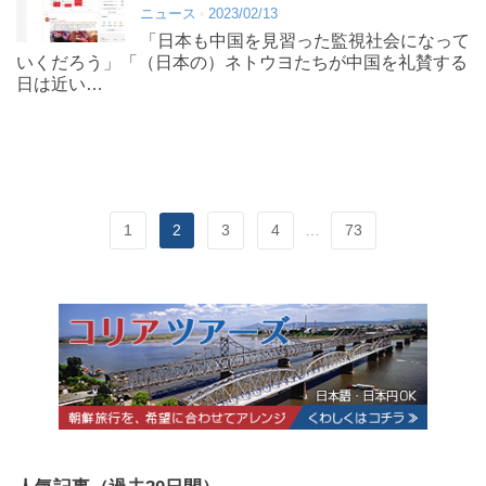
ニュース
2023/02/13
「日本も中国を見習った監視社会になって
いくだろう」「（日本の）ネトウヨたちが中国を礼賛する
日は近い…
1
2
3
4
…
73