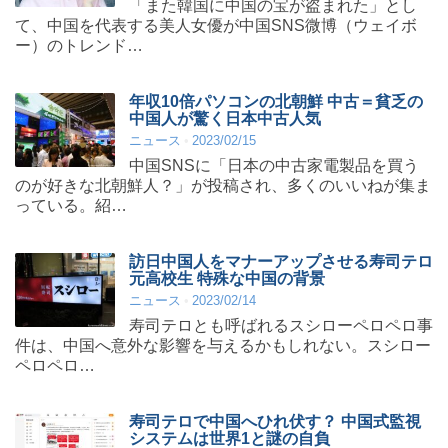
「また韓国に中国の宝が盗まれた」とし
て、中国を代表する美人女優が中国SNS微博（ウェイボ
ー）のトレンド…
年収10倍パソコンの北朝鮮 中古＝貧乏の
中国人が驚く日本中古人気
ニュース
2023/02/15
中国SNSに「日本の中古家電製品を買う
のが好きな北朝鮮人？」が投稿され、多くのいいねが集ま
っている。紹…
訪日中国人をマナーアップさせる寿司テロ
元高校生 特殊な中国の背景
ニュース
2023/02/14
寿司テロとも呼ばれるスシローペロペロ事
件は、中国へ意外な影響を与えるかもしれない。スシロー
ペロペロ…
寿司テロで中国へひれ伏す？ 中国式監視
システムは世界1と謎の自負