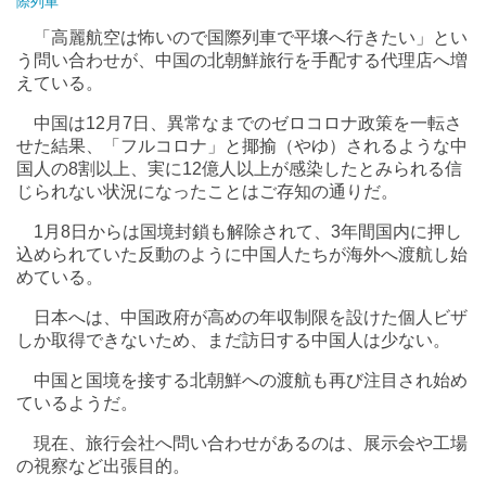
際列車
「高麗航空は怖いので国際列車で平壌へ行きたい」とい
う問い合わせが、中国の北朝鮮旅行を手配する代理店へ増
えている。
中国は12月7日、異常なまでのゼロコロナ政策を一転さ
せた結果、「フルコロナ」と揶揄（やゆ）されるような中
国人の8割以上、実に12億人以上が感染したとみられる信
じられない状況になったことはご存知の通りだ。
1月8日からは国境封鎖も解除されて、3年間国内に押し
込められていた反動のように中国人たちが海外へ渡航し始
めている。
日本へは、中国政府が高めの年収制限を設けた個人ビザ
しか取得できないため、まだ訪日する中国人は少ない。
中国と国境を接する北朝鮮への渡航も再び注目され始め
ているようだ。
現在、旅行会社へ問い合わせがあるのは、展示会や工場
の視察など出張目的。