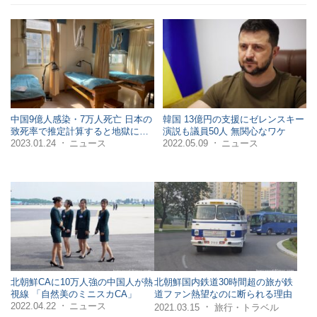
中国9億人感染・7万人死亡 日本の
韓国 13億円の支援にゼレンスキー
致死率で推定計算すると地獄に…
演説も議員50人 無関心なワケ
2023.01.24
ニュース
2022.05.09
ニュース
・
・
北朝鮮CAに10万人強の中国人が熱
北朝鮮国内鉄道30時間超の旅が鉄
視線 「自然美のミニスカCA」
道ファン熱望なのに断られる理由
2022.04.22
ニュース
・
・
2021.03.15
旅行・トラベル