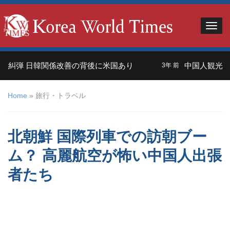
弾 日韓関係改善の背後に米国あり
中国人観光客＝外
3年 前
Home
»
旅行・トラベル
北朝鮮 国際列車での訪朝ブー
ム？ 高麗航空が怖い中国人出張
者たち