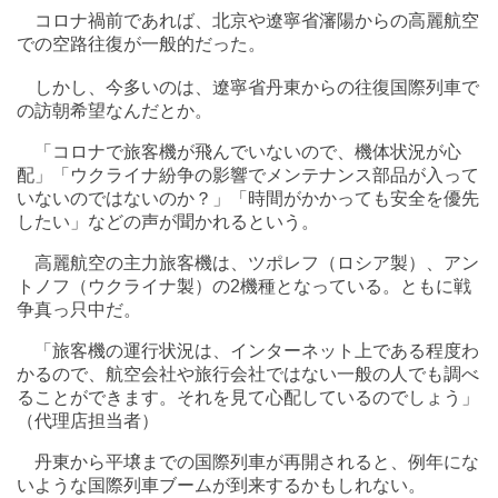
コロナ禍前であれば、北京や遼寧省瀋陽からの高麗航空
での空路往復が一般的だった。
しかし、今多いのは、遼寧省丹東からの往復国際列車で
の訪朝希望なんだとか。
「コロナで旅客機が飛んでいないので、機体状況が心
配」「ウクライナ紛争の影響でメンテナンス部品が入って
いないのではないのか？」「時間がかかっても安全を優先
したい」などの声が聞かれるという。
高麗航空の主力旅客機は、ツポレフ（ロシア製）、アン
トノフ（ウクライナ製）の2機種となっている。ともに戦
争真っ只中だ。
「旅客機の運行状況は、インターネット上である程度わ
かるので、航空会社や旅行会社ではない一般の人でも調べ
ることができます。それを見て心配しているのでしょう」
（代理店担当者）
丹東から平壌までの国際列車が再開されると、例年にな
いような国際列車ブームが到来するかもしれない。