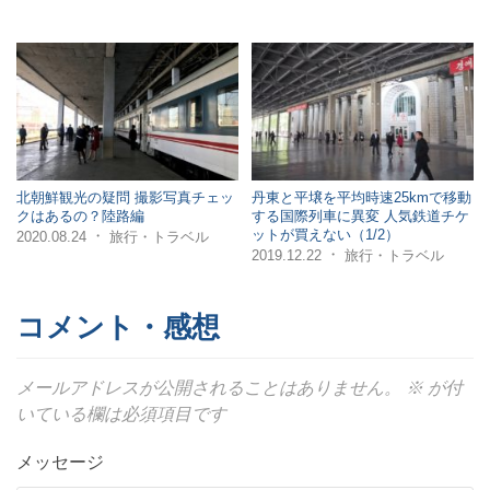
北朝鮮観光の疑問 撮影写真チェッ
丹東と平壌を平均時速25kmで移動
クはあるの？陸路編
する国際列車に異変 人気鉄道チケ
ットが買えない（1/2）
・
2020.08.24
旅行・トラベル
・
2019.12.22
旅行・トラベル
コメント・感想
メールアドレスが公開されることはありません。
※
が付
いている欄は必須項目です
メッセージ