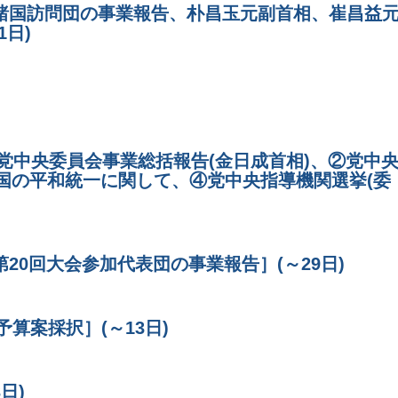
諸国訪問団の事業報告、朴昌玉元副首相、崔昌益
日)
①党中央委員会事業総括報告(金日成首相)、②党中
祖国の平和統一に関して、④党中央指導機関選挙(委
20回大会参加代表団の事業報告］(～29日)
予算案採択］(～13日)
日)