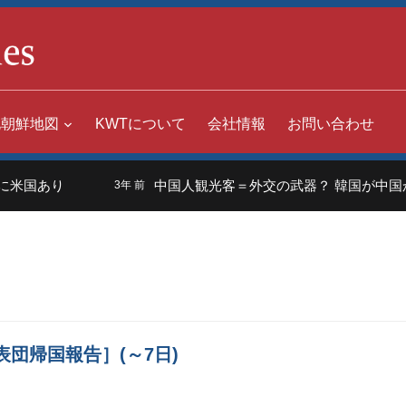
北朝鮮地図
KWTについて
会社情報
お問い合わせ
米国あり
中国人観光客＝外交の武器？ 韓国が中国か
3年 前
団帰国報告］(～7日)