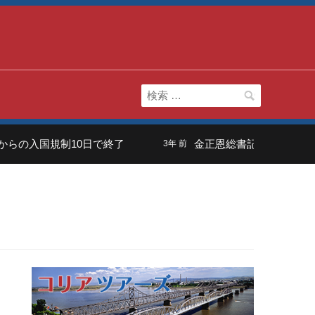
検
索:
らの入国規制10日で終了
金正恩総書記の長男は「虚
3年 前