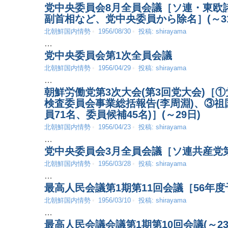
党中央委員会8月全員会議［ソ連・東欧
副首相など、党中央委員から除名］(～31
北朝鮮国内情勢
1956/08/30
投稿:
shirayama
…
党中央委員会第1次全員会議
北朝鮮国内情勢
1956/04/29
投稿:
shirayama
…
朝鮮労働党第3次大会(第3回党大会)［
検査委員会事業総括報告(李周淵)、③
員71名、委員候補45名)］(～29日)
北朝鮮国内情勢
1956/04/23
投稿:
shirayama
…
党中央委員会3月全員会議［ソ連共産党第
北朝鮮国内情勢
1956/03/28
投稿:
shirayama
…
最高人民会議第1期第11回会議［56年度
北朝鮮国内情勢
1956/03/10
投稿:
shirayama
…
最高人民会議会議第1期第10回会議(～23