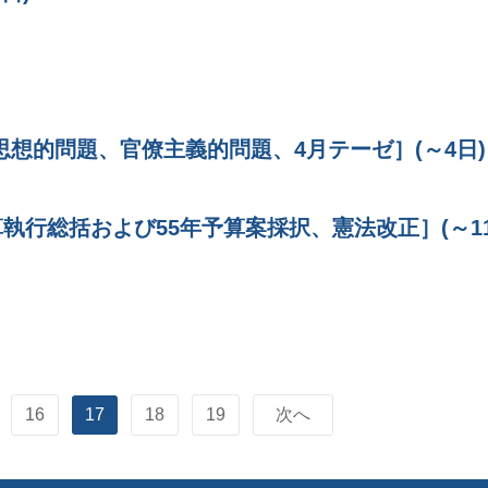
想的問題、官僚主義的問題、4月テーゼ］(～4日)
算執行総括および55年予算案採択、憲法改正］(～1
16
17
18
19
次へ