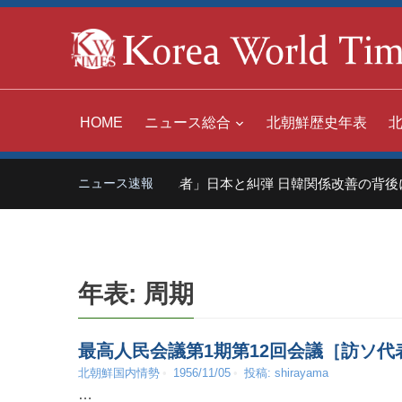
HOME
ニュース総合
北朝鮮歴史年表
中国「世界の嫌われ者」日本と糾弾 日韓関係改善の背後に
ニュース速報
年表:
周期
最高人民会議第1期第12回会議［訪ソ代表
北朝鮮国内情勢
1956/11/05
投稿:
shirayama
…