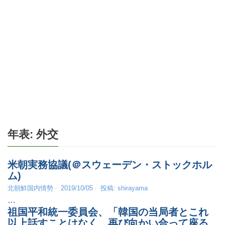
年表:
外交
米朝実務協議(＠スウェーデン・ストックホル
ム)
北朝鮮国内情勢
2019/10/05
投稿:
shirayama
…
祖国平和統一委員会、「韓国の当局者とこれ
以上話すことはなく、再び向かい合って座る