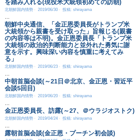
を踏み入れる(現役米大統領初めての訪朝)
北朝鮮国内情勢
2019/06/30
投稿:
shirayama
…
朝鮮中央通信、「金正恩委員長がトランプ米
大統領から親書を受け取った」旨報じる(親書
の内容等は不明)。金正恩委員長「トランプ米
大統領の政治的判断能力と並外れた勇気に謝
意を示す。興味深い内容を慎重に考えてみ
る」
北朝鮮国内情勢
2019/06/23
投稿:
shirayama
…
中朝首脳会談(～21日＠北京、金正恩・習近平
会談5回目)
北朝鮮国内情勢
2019/06/20
投稿:
shirayama
…
金正恩委員長、訪露(～27、＠ウラジオストク)
北朝鮮国内情勢
2019/04/24
投稿:
shirayama
…
露朝首脳会談(金正恩・プーチン初会談)