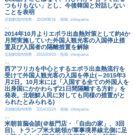
つもりもない」とし、今後韓国と対話しない
ことを表明
北朝鮮国内情勢
2019/08/16
投稿:
shirayama
…
2014年10月よりエボラ出血熱対策として約4か
月間実施していた外国人観光客の入国停止措
置及び入国者の隔離措置を解除
北朝鮮国内情勢
2015/03/03
投稿:
shirayama
…
西アフリカを中心とするエボラ出血熱流行を
受けて外国人観光客の入国を停止(～2015年3
月2日。10月末には「入国する全ての外国人を
出身国にかかわらず21日間隔離する方針」を
発表。北朝鮮人民に対しても同様の措置がと
られたとみられる)
北朝鮮国内情勢
2014/10/24
投稿:
shirayama
…
米朝首脳会談(＠板門店・「自由の家」、3回
目)、トランプ米大統領が軍事境界線北側に足