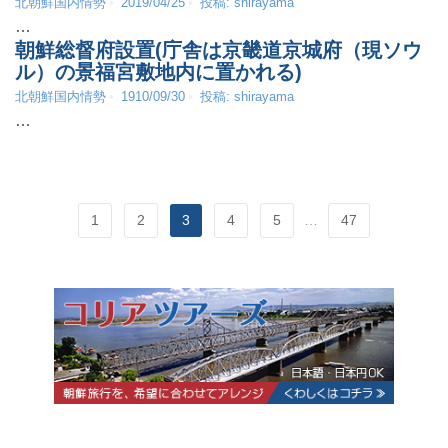
北朝鮮国内情勢
2019/04/25
投稿:
shirayama
…
朝鮮総督府設置(庁舎は京畿道京城府（現ソウ
ル）の景福宮敷地内に置かれる)
北朝鮮国内情勢
1910/09/30
投稿:
shirayama
…
1
2
3
4
5
…
47