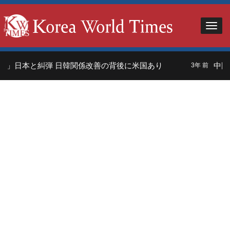
」日本と糾弾 日韓関係改善の背後に米国あり
中国人
3年 前