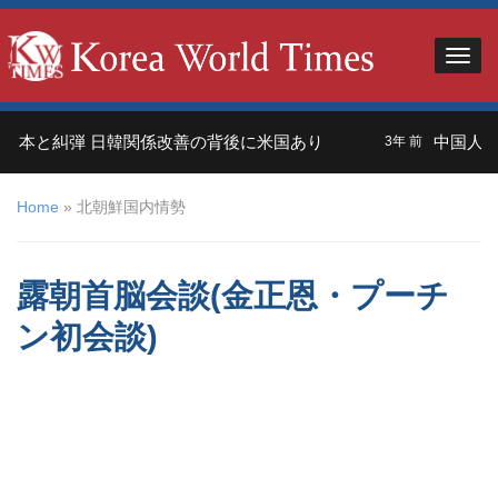
本と糾弾 日韓関係改善の背後に米国あり
中国人観光
3年 前
Home
»
北朝鮮国内情勢
露朝首脳会談(金正恩・プーチ
ン初会談)