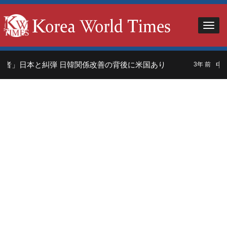
者」日本と糾弾 日韓関係改善の背後に米国あり
中国
3年 前