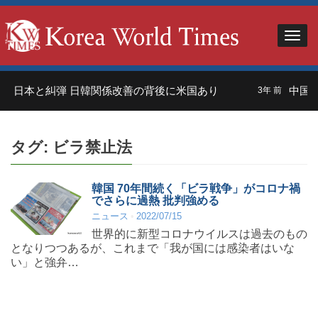
」日本と糾弾 日韓関係改善の背後に米国あり
中国人
3年 前
タグ:
ビラ禁止法
韓国 70年間続く「ビラ戦争」がコロナ禍
でさらに過熱 批判強める
ニュース
2022/07/15
世界的に新型コロナウイルスは過去のもの
となりつつあるが、これまで「我が国には感染者はいな
い」と強弁…