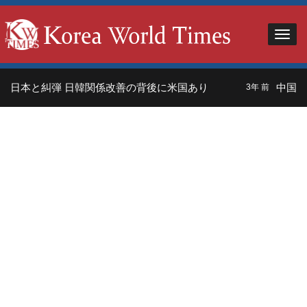
」日本と糾弾 日韓関係改善の背後に米国あり
中国人
3年 前