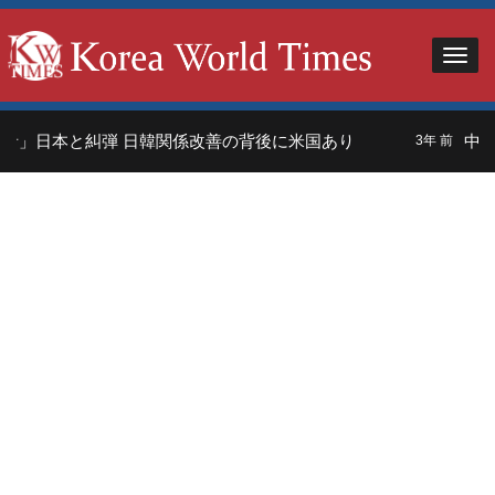
者」日本と糾弾 日韓関係改善の背後に米国あり
中国
3年 前