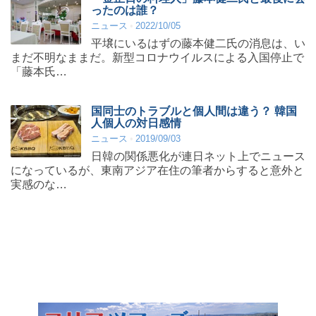
ったのは誰？
ニュース
2022/10/05
平壌にいるはずの藤本健二氏の消息は、い
まだ不明なままだ。新型コロナウイルスによる入国停止で
「藤本氏…
国同士のトラブルと個人間は違う？ 韓国
人個人の対日感情
ニュース
2019/09/03
日韓の関係悪化が連日ネット上でニュース
になっているが、東南アジア在住の筆者からすると意外と
実感のな…