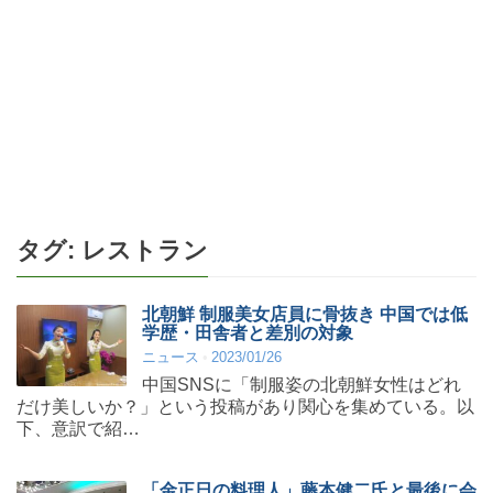
タグ:
レストラン
北朝鮮 制服美女店員に骨抜き 中国では低
学歴・田舎者と差別の対象
ニュース
2023/01/26
中国SNSに「制服姿の北朝鮮女性はどれ
だけ美しいか？」という投稿があり関心を集めている。以
下、意訳で紹…
「金正日の料理人」藤本健二氏と最後に会