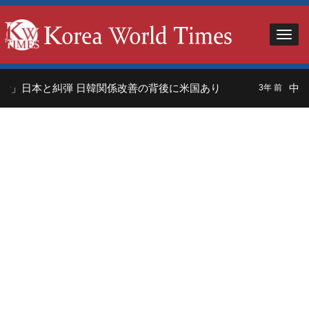
者」日本と糾弾 日韓関係改善の背後に米国あり
中国
3年 前