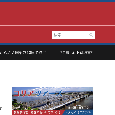
検
索:
らの入国規制10日で終了
金正恩総書記の長男は「虚
3年 前
で