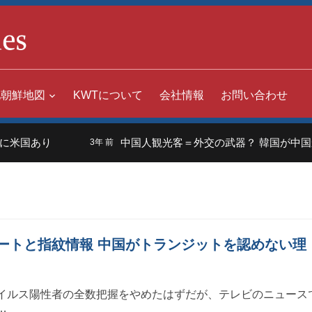
北朝鮮地図
KWTについて
会社情報
お問い合わせ
米国あり
中国人観光客＝外交の武器？ 韓国が中国か
3年 前
ートと指紋情報 中国がトランジットを認めない理
イルス陽性者の全数把握をやめたはずだが、テレビのニュース
…