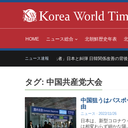
HOME
ニュース総合
北朝鮮歴史年表
中国「世界の嫌われ者」日本と糾弾 日韓関係改善の背後に
ニュース速報
タグ:
中国共産党大会
中国狙うはパスポ
由
ニュース
2022/11/26
日本は、新型コロナウ
は相変わらず細かな陽