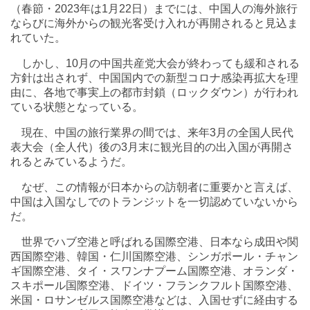
（春節・2023年は1月22日）までには、中国人の海外旅行
ならびに海外からの観光客受け入れが再開されると見込ま
れていた。
しかし、10月の中国共産党大会が終わっても緩和される
方針は出されず、中国国内での新型コロナ感染再拡大を理
由に、各地で事実上の都市封鎖（ロックダウン）が行われ
ている状態となっている。
現在、中国の旅行業界の間では、来年3月の全国人民代
表大会（全人代）後の3月末に観光目的の出入国が再開さ
れるとみているようだ。
なぜ、この情報が日本からの訪朝者に重要かと言えば、
中国は入国なしでのトランジットを一切認めていないから
だ。
世界でハブ空港と呼ばれる国際空港、日本なら成田や関
西国際空港、韓国・仁川国際空港、シンガポール・チャン
ギ国際空港、タイ・スワンナプーム国際空港、オランダ・
スキポール国際空港、ドイツ・フランクフルト国際空港、
米国・ロサンゼルス国際空港などは、入国せずに経由する