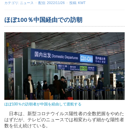
カテゴリ:
ニュース
配信:
2022/11/26
投稿:
KWT
ほぼ100％中国経由での訪朝
ほぼ100％の訪朝者が中国を経由して渡航する
日本は、新型コロナウイルス陽性者の全数把握をやめた
はずだが、テレビのニュースでは相変わらず細かな陽性者
数を伝え続けている。