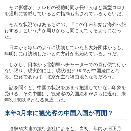
その影響か、テレビの視聴時間が長い人ほど新型コロナ
を過剰に警戒しているとの指摘も出されているくらいだ。
そんな状況ではあるものの、「この年末年始は海外へ旅
行する」という声が周りからも聞こえてくるようになっ
た。
日本から毎年のように訪朝していた各友好団体からも、
年明けには訪朝したいとの方針が出始めているようだ。
しかし、日本から北朝鮮へチャーターでの直行便で行か
ない限り、現実的には、現状ほぼ100％が中国経由とな
る。空路であれば、北京が主な経由地となるだろう。
話を聞くと、中国の状況をあまり把握していない印象を
受ける。その中国は、観光客の入国緩和がさらに遅れ、来
年3月末以降となる見通しだ。
来年3月末に観光客の中国入国が再開？
遼寧省大連の旅行会社によると、当初、年内か旧正月