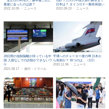
「金正日の料理人」藤本健二氏と
1億7千万人の中国人旅行解禁まで
最後に会ったのは誰？
日本は？ タイコロナ一般疾病扱い
2022.10.05
ニュース
2022.09.23
ニュース
・
・
28日間の強制隔離が待っている中
平壌へのチャーター便の噂 日本か
国 入国なしでの訪朝ができないワ
ら依頼か？ 待つのは…（1/2）
2020.12.06
ニュース
ケ
・
・
2021.08.17
旅行・トラベル