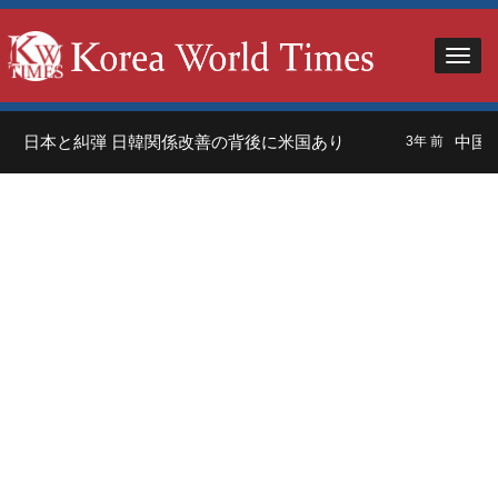
」日本と糾弾 日韓関係改善の背後に米国あり
中国人
3年 前