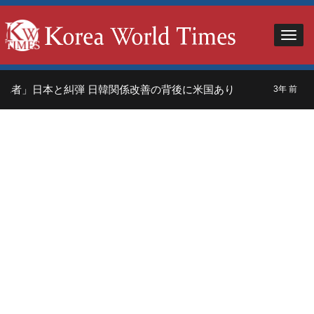
れ者」日本と糾弾 日韓関係改善の背後に米国あり
中
3年 前