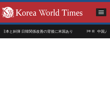
日本と糾弾 日韓関係改善の背後に米国あり
中国人観
3年 前