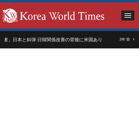
者」日本と糾弾 日韓関係改善の背後に米国あり
中国
3年 前