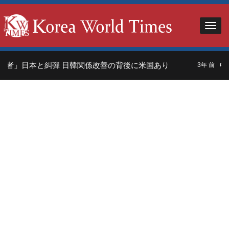
者」日本と糾弾 日韓関係改善の背後に米国あり
中
3年 前