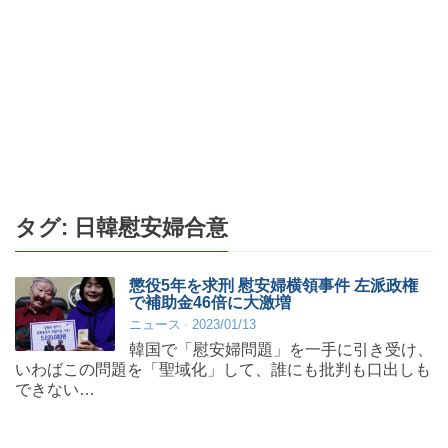
タグ:
日韓慰安婦合意
懲役5年を求刑 慰安婦横領事件 左派政権
で補助金46倍に大激増
ニュース
2023/01/13
韓国で「慰安婦問題」を一手に引き受け、
いわばこの問題を「聖域化」して、誰にも批判も口出しも
できない…