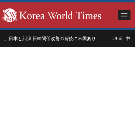
」日本と糾弾 日韓関係改善の背後に米国あり
中国
3年 前