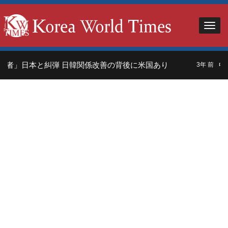
者」日本と糾弾 日韓関係改善の背後に米国あり
中
3年 前