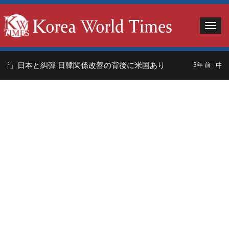
者」日本と糾弾 日韓関係改善の背後に米国あり
中国
3年 前