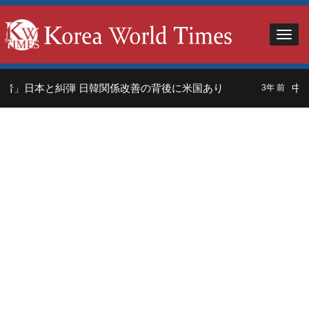
者」日本と糾弾 日韓関係改善の背後に米国あり
中国
3年 前