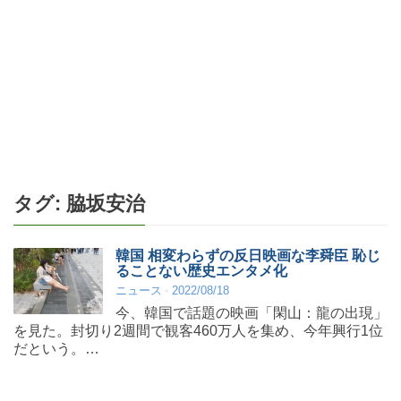
タグ:
脇坂安治
韓国 相変わらずの反日映画な李舜臣 恥じ
ることない歴史エンタメ化
ニュース
2022/08/18
今、韓国で話題の映画「閑山：龍の出現」
を見た。封切り2週間で観客460万人を集め、今年興行1位
だという。…