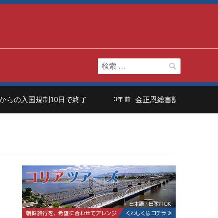
検
索:
らの入国規制10日で終了
金正恩総書記の長男は「虚
3年 前