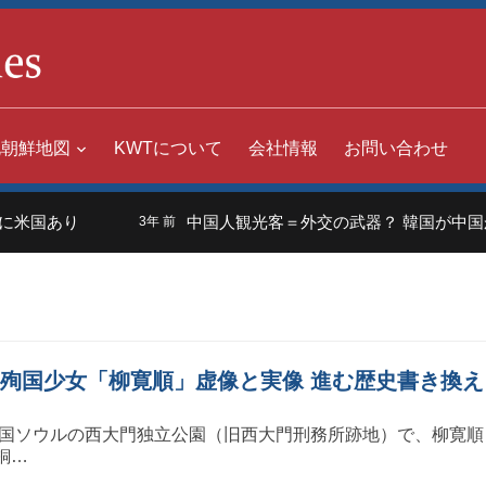
北朝鮮地図
KWTについて
会社情報
お問い合わせ
米国あり
中国人観光客＝外交の武器？ 韓国が中国か
3年 前
た殉国少女「柳寛順」虚像と実像 進む歴史書き換え
、韓国ソウルの西大門独立公園（旧西大門刑務所跡地）で、柳寛順
銅…