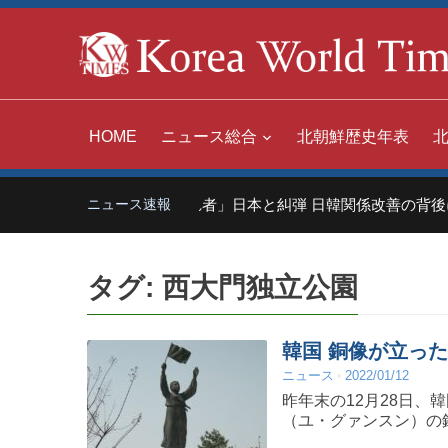
HOME
ニュース総合
北朝鮮歴史年表
中国「世界の嫌われ者」日本と糾弾 日韓関係改善の背後に
ニュース速報
タグ:
西大門独立公園
韓国 銅像が立っ
ニュース
2022/01/12
昨年末の12月28日
（ユ・グァンスン）の