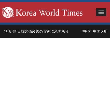
本と糾弾 日韓関係改善の背後に米国あり
中国人観光
3年 前