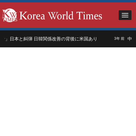
者」日本と糾弾 日韓関係改善の背後に米国あり
中国
3年 前