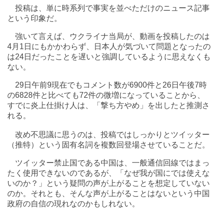
投稿は、単に時系列で事実を並べただけのニュース記事
という印象だ。
強いて言えば、ウクライナ当局が、動画を投稿したのは
4月1日にもかかわらず、日本人が気づいて問題となったの
は24日だったことを遅いと強調しているように思えなくも
ない。
29日午前9現在でもコメント数が6900件と26日午後7時
の6828件と比べても72件の微増になっていることから、
すでに炎上仕掛け人は、「撃ち方やめ」を出したと推測さ
れる。
改め不思議に思うのは、投稿ではしっかりとツイッター
（推特）という固有名詞を複数回登場させていることだ。
ツイッター禁止国である中国は、一般通信回線ではまっ
たく使用できないのであるが、「なぜ我が国にでは使えな
いのか？」という疑問の声が上がることを想定していない
のか。それとも、そんな声が上がることはないという中国
政府の自信の現れなのかもしれない。