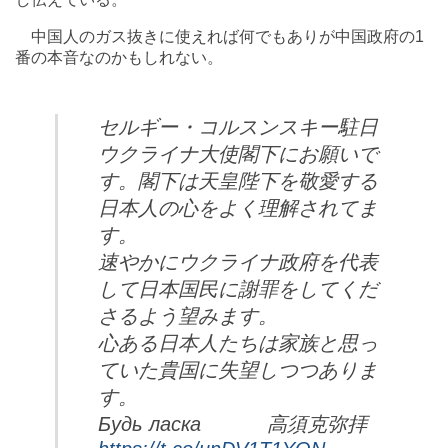
中国人のガス抜きに使えれば何でもありが中国政府の1
番の本音なのかもしれない。
セルギー・コルスンスキー駐日
ウクライナ大使閣下にお願いで
す。閣下は天皇陛下を敬愛する
日本人の心をよく理解されてま
す。
速やかにウクライナ政府を代表
して日本国民に謝罪をしてくだ
さるよう望みます。
心ある日本人たちは家族と思っ
ていた貴国に失望しつつありま
す。
Будь ласка 高須克弥拝