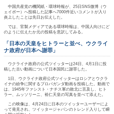
中国共産党の機関紙・環球時報が、25日SNS微博（ウ
ェイボー）へ投稿した記事へ7000件近いコメントが入り
炎上したことは先日お伝えした。
では、官製メディアである環球時報は、中国人向けにど
のように伝えたか元の投稿を意訳してみる。
「日本の天皇をヒトラーと並べ、ウクライ
ナ政府が日本へ謝罪」
ウクライナ政府の公式ツイッターは24日、4月1日に投
稿した古い動画について日本国民に謝罪した。
1日、ウクライナ政府公式ツイッターはロシアとウクラ
イナの紛争に関するプロパガンダ動画を投稿した。動画で
は、1945年ファシスト・ナチス軍の敗北に言及し、ヒト
ラー、ムッソリーニ、裕仁天皇の写真を並べて添えた。
この映像は、4月24日に日本のツイッターユーザーによ
って発見され、ツイッタージャパンのトレンド入りして瞬