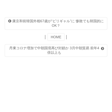
康京和前韓国外相67歳が“ビリギャル”に 惨敗でも韓国的に
OK？
│
HOME
│
丹東コロナ増加で中朝国境再び封鎖か 3月中朝貿易 前年4
倍以上も