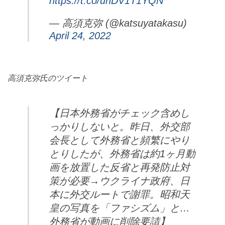
https://t.co/unDV1T1YQN
— 高須克弥 (@katsuyatakasu)
April 24, 2022
高須克弥氏のツイート
【日本外務省がチェック含めし
っかりしないと。昨日、外交部
会長として外務省と頻繁にやり
とりしたが、外務省は約1ヶ月動
画を放置した反省と再発防止対
策が必要→ウクライナ政府、日
本に外交ルートで謝罪。昭和天
皇の写真を「ファシズム」と…
外務省が動画に削除要請】