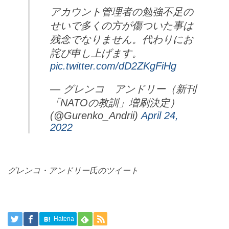
アカウント管理者の勉強不足の
せいで多くの方が傷ついた事は
残念でなりません。代わりにお
詫び申し上げます。
pic.twitter.com/dD2ZKgFiHg
— グレンコ アンドリー（新刊
「NATOの教訓」増刷決定）
(@Gurenko_Andrii)
April 24,
2022
グレンコ・アンドリー氏のツイート
Hatena