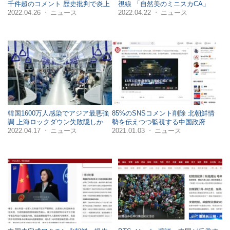
千件超のコメント 歴史批判で炎上
視線 「自然美のミニスカCA」
2022.04.26
ニュース
2022.04.22
ニュース
・
・
韓国1600万人感染でアジア最悪強
85%のSNSコメント削除 北朝鮮情
調 上海ロックダウン失敗隠しか
勢を伝えつつ監視する中国政府
2022.04.17
ニュース
2021.01.03
ニュース
・
・