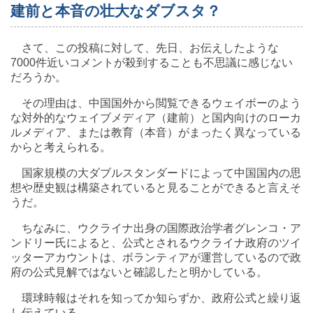
建前と本音の壮大なダブスタ？
さて、この投稿に対して、先日、お伝えしたような
7000件近いコメントが殺到することも不思議に感じない
だろうか。
その理由は、中国国外から閲覧できるウェイボーのよう
な対外的なウェイブメディア（建前）と国内向けのローカ
ルメディア、または教育（本音）がまったく異なっている
からと考えられる。
国家規模の大ダブルスタンダードによって中国国内の思
想や歴史観は構築されていると見ることができると言えそ
うだ。
ちなみに、ウクライナ出身の国際政治学者グレンコ・ア
ンドリー氏によると、公式とされるウクライナ政府のツイ
ッターアカウントは、ボランティアが運営しているので政
府の公式見解ではないと確認したと明かしている。
環球時報はそれを知ってか知らずか、政府公式と繰り返
し伝えている。