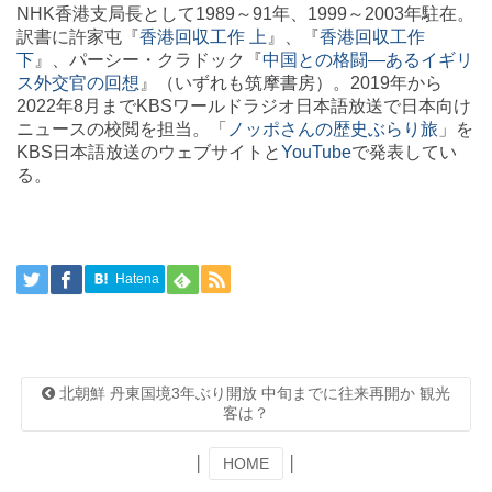
NHK香港支局長として1989～91年、1999～2003年駐在。
訳書に許家屯『
香港回収工作 上
』、『
香港回収工作
下
』、パーシー・クラドック『
中国との格闘―あるイギリ
ス外交官の回想
』（いずれも筑摩書房）。2019年から
2022年8月までKBSワールドラジオ日本語放送で日本向け
ニュースの校閲を担当。「
ノッポさんの歴史ぶらり旅
」を
KBS日本語放送のウェブサイトと
YouTube
で発表してい
る。
Hatena
北朝鮮 丹東国境3年ぶり開放 中旬までに往来再開か 観光
客は？
│
HOME
│