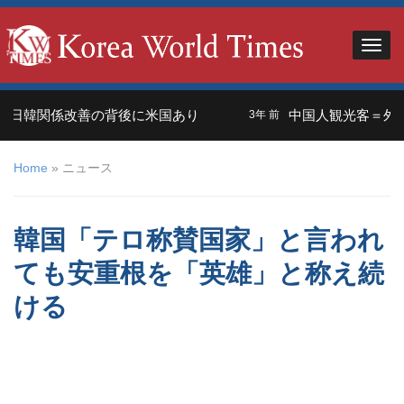
関係改善の背後に米国あり
中国人観光客＝外交の武器
3年 前
Home
»
ニュース
韓国「テロ称賛国家」と言われ
ても安重根を「英雄」と称え続
ける