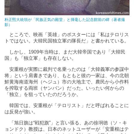
朴正煕大統領が「民族正気の殿堂」と揮毫した記念館前の碑（著者撮
影）
ところで、映画「英雄」のポスターには「私はテロリス
トではない。大韓民国独立軍の隊長だ」と書かれている。
しかし、1909年当時は、まだ大韓帝国であり「大韓民
国」も「独立軍」も存在しない。
安重根が実際に裁判で名乗ったのは「大韓義軍の参謀中
将」という肩書きであり、もともと彼の一家は、今の北朝
鮮黄海南道海州（ヘジュ）市の大地主で、農民から小作料
を搾取する両班（ヤンバン）だった。いったい何からの
「独立」を狙っていたのだろうか。
韓国では、安重根が「テロリスト」だと呼ばれることに
は反発が強い。
「旭日旗は“戦犯旗”」と言い張る、あの徐坰徳（ソ・キ
ョンドク）教授は、日本のネットユーザーが「安重根はテ