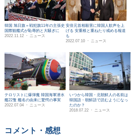
韓国 旭日旗＝戦犯旗11年の主張史
安倍元首相殺害に韓国人歓声を上
国際観艦式が恥辱的と大騒ぎに
げる 安重根と重ねたり戒める報道
2022.11.12
ニュース
も
・
2022.07.10
ニュース
・
テロリストに爆弾魔 韓国海軍潜水
いつから韓国・北朝鮮人の名前は
艦22隻 艦名の由来に驚愕の事実
韓国語・朝鮮語で読むようになっ
2022.07.04
ニュース
たのか？
・
2018.07.22
ニュース
・
コメント・感想