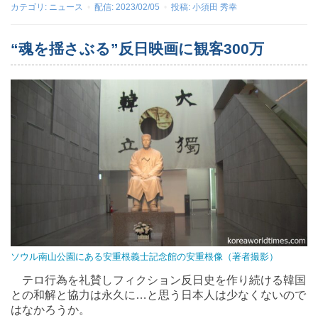
カテゴリ:
ニュース
配信:
2023/02/05
投稿:
小須田 秀幸
“魂を揺さぶる”反日映画に観客300万
ソウル南山公園にある安重根義士記念館の安重根像（著者撮影）
テロ行為を礼賛しフィクション反日史を作り続ける韓国
との和解と協力は永久に…と思う日本人は少なくないので
はなかろうか。