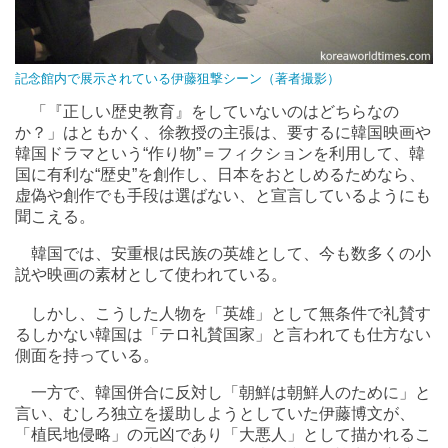
記念館内で展示されている伊藤狙撃シーン（著者撮影）
「『正しい歴史教育』をしていないのはどちらなの
か？」はともかく、徐教授の主張は、要するに韓国映画や
韓国ドラマという“作り物”＝フィクションを利用して、韓
国に有利な“歴史”を創作し、日本をおとしめるためなら、
虚偽や創作でも手段は選ばない、と宣言しているようにも
聞こえる。
韓国では、安重根は民族の英雄として、今も数多くの小
説や映画の素材として使われている。
しかし、こうした人物を「英雄」として無条件で礼賛す
るしかない韓国は「テロ礼賛国家」と言われても仕方ない
側面を持っている。
一方で、韓国併合に反対し「朝鮮は朝鮮人のために」と
言い、むしろ独立を援助しようとしていた伊藤博文が、
「植民地侵略」の元凶であり「大悪人」として描かれるこ