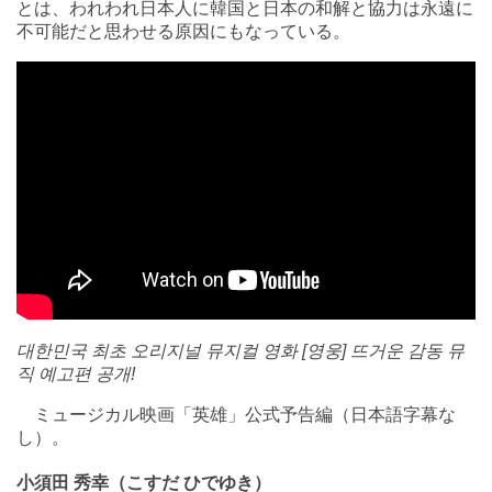
とは、われわれ日本人に韓国と日本の和解と協力は永遠に
不可能だと思わせる原因にもなっている。
대한민국 최초 오리지널 뮤지컬 영화 [영웅] 뜨거운 감동 뮤
직 예고편 공개!
ミュージカル映画「英雄」公式予告編（日本語字幕な
し）。
小須田 秀幸（こすだ ひでゆき）