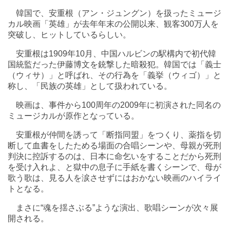
韓国で、安重根（アン・ジュングン）を扱ったミュージ
カル映画「英雄」が去年年末の公開以来、観客300万人を
突破し、ヒットしているらしい。
安重根は1909年10月、中国ハルビンの駅構内で初代韓
国統監だった伊藤博文を銃撃した暗殺犯。韓国では「義士
（ウィサ）」と呼ばれ、その行為を「義挙（ウィゴ）」と
称し、「民族の英雄」として扱われている。
映画は、事件から100周年の2009年に初演された同名の
ミュージカルが原作となっている。
安重根が仲間を誘って「断指同盟」をつくり、薬指を切
断して血書をしたためる場面の合唱シーンや、母親が死刑
判決に控訴するのは、日本に命乞いをすることだから死刑
を受け入れよ、と獄中の息子に手紙を書くシーンで、母が
歌う歌は、見る人を涙させずにはおかない映画のハイライ
トとなる。
まさに“魂を揺さぶる”ような演出、歌唱シーンが次々展
開される。