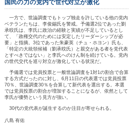
国民の力の党内で世代対立が激化
一方で、世論調査でもトップ独走を許している他の党内
ベテランたちは、李俊錫氏を警戒。予備選2位であった劉
承旼氏は、李氏に政治の経験と実績が不足しているとし
て、「政権交代のためには安定したリーダーシップが必
要」と指摘。3位であった朱豪英（チュ・ホヨン）氏も、
「特定の大統領候補（劉承旼氏）と親交がある者を党代表
とすべきではない」と李氏へのけん制を続けている。党内
の世代交代を巡り対立が激化している状況だ。
予備選では党員投票と一般世論調査を1対1の割合で合算
する方式だったのに対し、6月11日の代表選では党員投票
70％、世論調査30％を合算して新代表を選出する。本選
では党員投票の割合が増加することになるが、依然として
李氏が優勢という見方が強い。
30代の党代表が誕生するのか注目が寄せられる。
八島 有佑