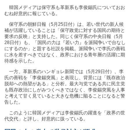
韓国メディアは保守系も革新系も李俊錫氏についておお
むね好意的に報じている。
保守系の朝鮮日報（5月25日付）は、若い世代の新人候
補が活躍していることは「保守政党に対する国民の期待と
要求の反映」と支持した。同じく保守系の中央日報（5月
28日付）も、「国民の力は『若い力』を派閥争いで台なし
にするのか」と題する社説を掲載。派閥争いで李氏の善戦
に水を差すべきではなく、政界における青年層の活躍に期
待感を示した。
一方、革新系のハンギョレ新聞では（5月29日付）、李
氏の善戦を「李俊錫突風」と表現し、背景には「既存政治
脱却への熱望がある」と分析。最大与党である共に民主党
も既存政治にしがみつくべきではなく、李俊錫突風を人事
と考えて甘く見ていると大きな危機に陥ることになると警
告した。
このように韓国メディアは李俊錫氏の躍進を「政界の世
代交代」と評し、好意的に扱っている。