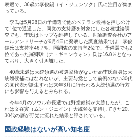
表選で、36歳の李俊錫（イ・ジュンソク）氏に注目が集ま
っている。
李氏は5月28日の予備選で他のベテラン候補を押しのけ
て1位で通過した。同党の支持層を対象にした各種世論調
査でも、李氏はトップを維持している。世論調査会社のア
ールアンドサーチが6月4日に発表した調査結果では、李俊
錫氏は支持率46.7％。同調査の支持率2位で、予備選でも2
位であった羅卿瑗（ナ・ギョンウォン）氏は16.8％となっ
ており、大きく引き離した。
40歳未満は大統領選の被選挙権がないため李氏自身は大
統領候補にはなれないが、主要与党として前例のない30代
の党代表が誕生すれば来年3月に行われる大統領選の行方
にも影響を与えるとみられる。
今年4月のソウル市長選では野党候補が大勝したが、こ
れは文在寅（ムン・ジェイン）大統領を支持してきた20、
30代の層が野党に流れた結果と評されている。
国政経験はないが高い知名度