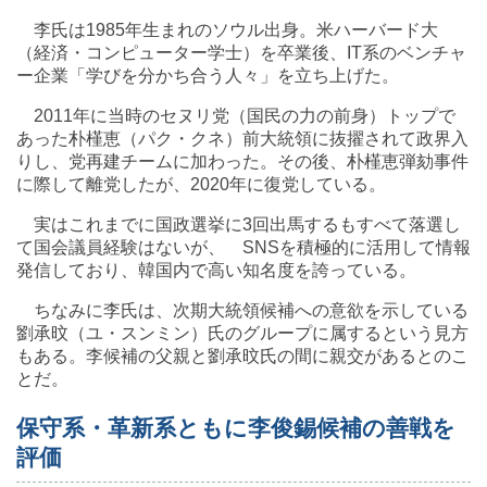
李氏は1985年生まれのソウル出身。米ハーバード大
（経済・コンピューター学士）を卒業後、IT系のベンチャ
ー企業「学びを分かち合う人々」を立ち上げた。
2011年に当時のセヌリ党（国民の力の前身）トップで
あった朴槿恵（パク・クネ）前大統領に抜擢されて政界入
りし、党再建チームに加わった。その後、朴槿恵弾劾事件
に際して離党したが、2020年に復党している。
実はこれまでに国政選挙に3回出馬するもすべて落選し
て国会議員経験はないが、 SNSを積極的に活用して情報
発信しており、韓国内で高い知名度を誇っている。
ちなみに李氏は、次期大統領候補への意欲を示している
劉承旼（ユ・スンミン）氏のグループに属するという見方
もある。李候補の父親と劉承旼氏の間に親交があるとのこ
とだ。
保守系・革新系ともに李俊錫候補の善戦を
評価