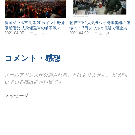
韓国ソウル市長選 20ポイント野党
聴取率1位人気ラジオ時事番組の運
候補優勢 大統領選挙の前哨戦？
命は？ 7日ソウル市長選で廃止も
2021.04.07
ニュース
2021.04.02
ニュース
・
・
コメント・感想
メールアドレスが公開されることはありません。
※
が付
いている欄は必須項目です
メッセージ