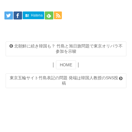
Hatena
北朝鮮に続き韓国も？ 竹島と旭日旗問題で東京オリパラ不
参加を示唆
│
HOME
│
東京五輪サイト竹島表記の問題 発端は韓国人教授のSNS投
稿