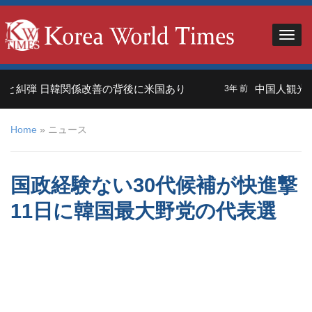
弾 日韓関係改善の背後に米国あり
中国人観光客＝外
3年 前
Home
»
ニュース
国政経験ない30代候補が快進撃
11日に韓国最大野党の代表選