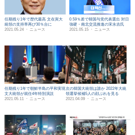
任期残り1年で歴代最高 文在寅大
0.59％差で韓国与党代表選出 対日
統領の支持率再び30％台に
強硬・南北交流推進の宋永吉氏
2021.05.24
ニュース
2021.05.15
ニュース
・
・
任期残り1年で朝鮮半島の平和実現
次の韓国大統領は誰か 2022年大統
文大統領が就任4年特別演説
領選挙候補5人の顔ぶれを見る
2021.05.11
ニュース
2021.04.09
ニュース
・
・