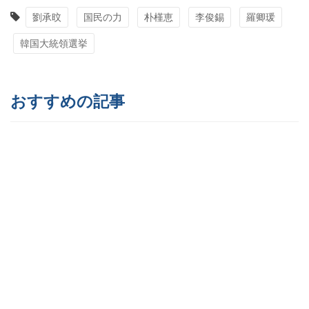
劉承旼
国民の力
朴槿恵
李俊錫
羅卿瑗
韓国大統領選挙
おすすめの記事