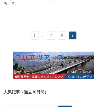
ち、さ…
1
…
7
8
9
人気記事（過去30日間）