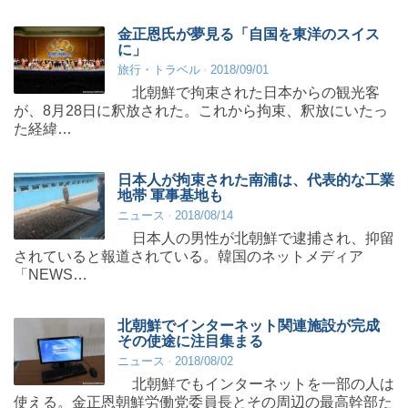
金正恩氏が夢見る「自国を東洋のスイス
に」
旅行・トラベル
2018/09/01
北朝鮮で拘束された日本からの観光客
が、8月28日に釈放された。これから拘束、釈放にいたっ
た経緯…
日本人が拘束された南浦は、代表的な工業
地帯 軍事基地も
ニュース
2018/08/14
日本人の男性が北朝鮮で逮捕され、抑留
されていると報道されている。韓国のネットメディア
「NEWS…
北朝鮮でインターネット関連施設が完成
その使途に注目集まる
ニュース
2018/08/02
北朝鮮でもインターネットを一部の人は
使える。金正恩朝鮮労働党委員長とその周辺の最高幹部た