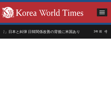
者」日本と糾弾 日韓関係改善の背後に米国あり
中国
3年 前