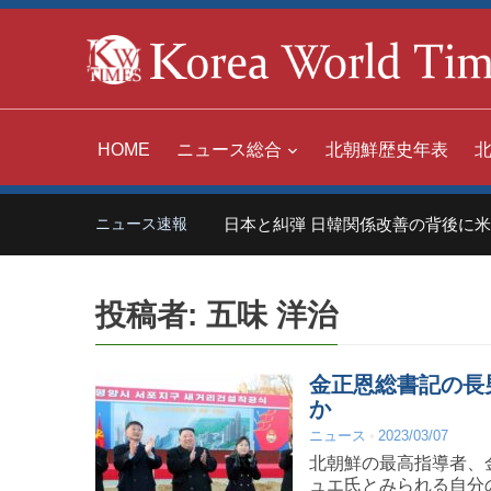
HOME
ニュース総合
北朝鮮歴史年表
中国「世界の嫌われ者」日本と糾弾 日韓関係改善の背後に米国
ニュース速報
投稿者:
五味 洋治
金正恩総書記の長
か
ニュース
2023/03/07
北朝鮮の最高指導者、
ュエ氏とみられる自分