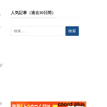
人気記事（過去30日間）
ン
会
検
索:
が
ゥ