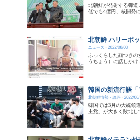
北朝鮮が発射する弾道
低でも4億円、核開発
北朝鮮 ハリーポ
ニュース
2022/08/03
ふっくらした顔つきの
うちょう）に話しかけ
韓国の新流行語「
北朝鮮情勢・論評
2022/06
韓国では3月の大統領
主党」が大きく敗北し
北朝鮮ベテラン外