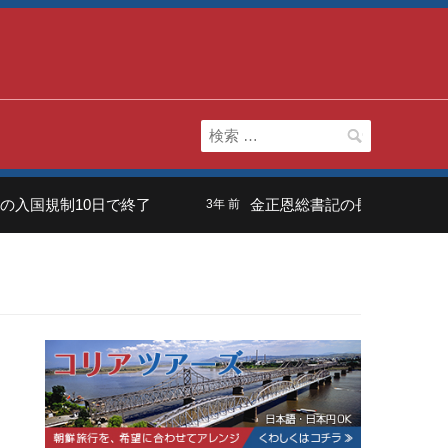
検
索:
国規制10日で終了
金正恩総書記の長男は「虚弱体質
3年 前