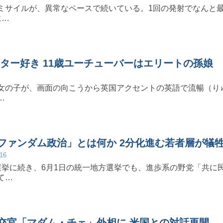
ミサイルが、異常なペースで続いている。1回の発射でなんと
に…
ッター好き 11歳ユーチューバーはエリートの孫娘
女の子が、画面の向こうから英国アクセントの英語で流暢（り
…
ファンダム政治」とは何か 2分化進む若者層が犠
/16
選挙に続き、6月1日の統一地方選挙でも、進歩系の野党「共に
て…
交官「マダム・チェ」外相に 米国との対話再開