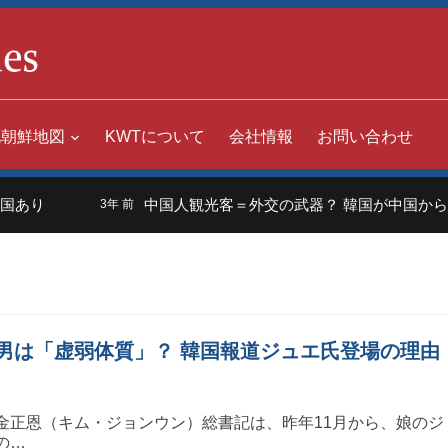
北朝鮮地図
KWTについて
会社情報
お問い合わせ
あり
中国人観光客＝外交の武器？ 韓国が中国からの入
3年 前
男は「虚弱体質」？ 韓国報道ジュエ氏登場の理由
金正恩（キム・ジョンウン）総書記は、昨年11月から、娘のジ
の…