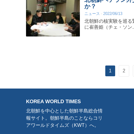
か？
ニュース
2022/06/13
北朝鮮の核実験を巡る
に崔善姫（チェ・ソン
1
2
KOREA WORLD TIMES
北朝鮮を中心とした朝鮮半島総合情
報サイト。朝鮮半島のことならコリ
アワールドタイムズ（KWT）へ。