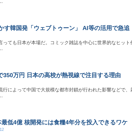
…
かす韓国発「ウェブトゥーン」 AI等の活用で急追
言っても日本が本場だ。コミック雑誌を中心に世界的なヒット
…
で350万円 日本の高校が熱視線で注目する理由
流行によって中国で大規模な都市封鎖が行われた影響などで、
…
本最低4億 核開発には食糧4年分を投入できるワケ
/12