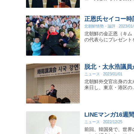
正恩氏セイコー時
北朝鮮情勢・論評
2023/01
北朝鮮の金正恩（キム
の代表らにプレゼント
脱北・太永浩議員
ニュース
2023/01/01
北朝鮮外交官出身の太
来日し、東京・港区の
LINEマンガ16
ニュース
2022/12/25
前回、韓国発で、世界