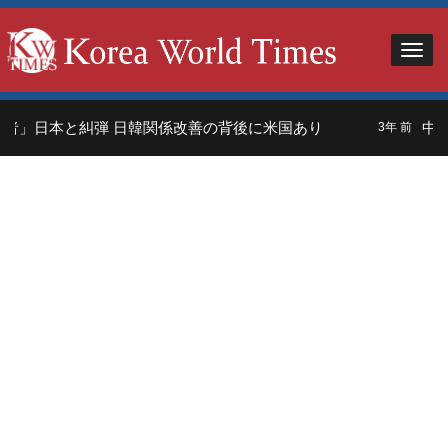
者」日本と糾弾 日韓関係改善の背後に米国あり
中国
3年 前