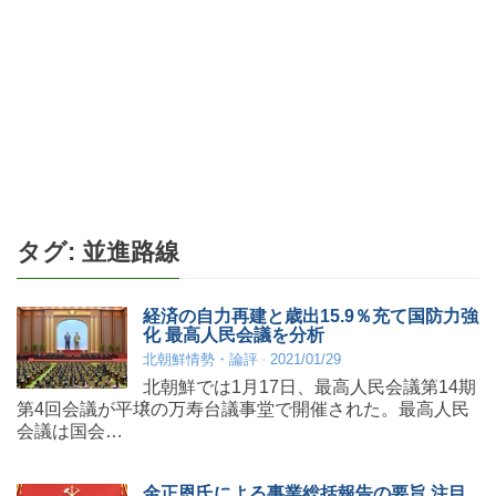
タグ:
並進路線
経済の自力再建と歳出15.9％充て国防力強
化 最高人民会議を分析
北朝鮮情勢・論評
2021/01/29
北朝鮮では1月17日、最高人民会議第14期
第4回会議が平壌の万寿台議事堂で開催された。最高人民
会議は国会…
金正恩氏による事業総括報告の要旨 注目