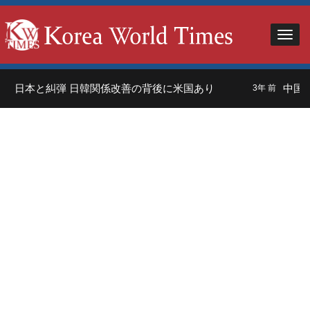
」日本と糾弾 日韓関係改善の背後に米国あり
中国人
3年 前