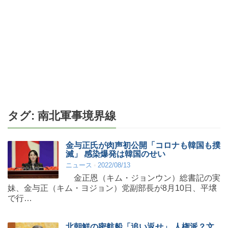
タグ:
南北軍事境界線
金与正氏が肉声初公開「コロナも韓国も撲
滅」 感染爆発は韓国のせい
ニュース
2022/08/13
金正恩（キム・ジョンウン）総書記の実
妹、金与正（キム・ヨジョン）党副部長が8月10日、平壌
で行…
北朝鮮の密航船「追い返せ」 人権派？文