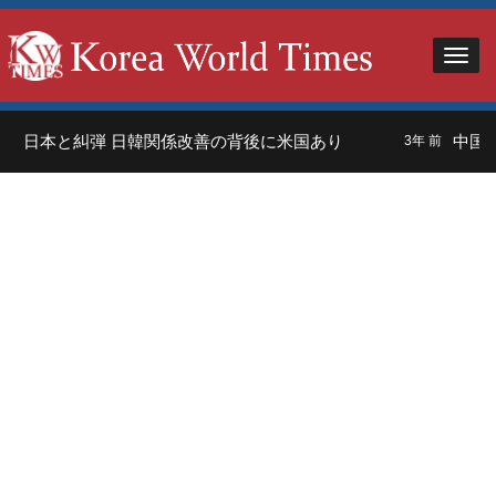
」日本と糾弾 日韓関係改善の背後に米国あり
中国人
3年 前