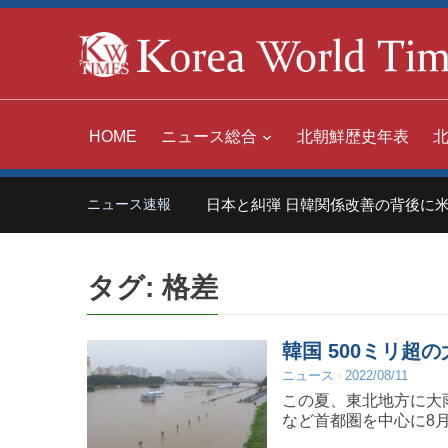
HOME
ニュース総合
北朝鮮歴史年表
中国「世界の嫌われ者」日本と糾弾 日韓関係改善の背後に米
ニュース速報
タグ:
格差
韓国 500ミリ
ニュース
2022/08/11
この夏、東北地方に大
など首都圏を中心に8