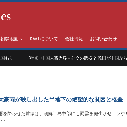
北朝鮮地図
KWTについて
会社情報
お問い合わせ
国あり
中国人観光客＝外交の武器？ 韓国が中国からの
3年 前
超の大豪雨が映し出した半地下の絶望的な貧困と格差
雨を降らせた前線は、朝鮮半島中部にも雨雲を発生させ、ソウ
月…