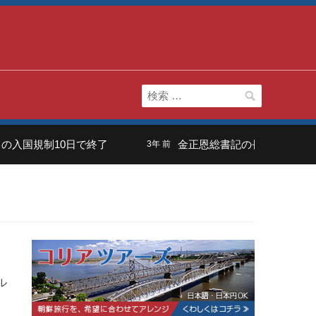
検
索:
入国規制10日で終了
金正恩総書記の長男は「虚弱体
3年 前
ル