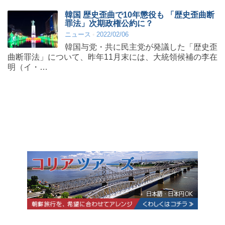
韓国 歴史歪曲で10年懲役も 「歴史歪曲断
罪法」次期政権公約に？
ニュース
2022/02/06
韓国与党・共に民主党が発議した「歴史歪
曲断罪法」について、昨年11月末には、大統領候補の李在
明（イ・…