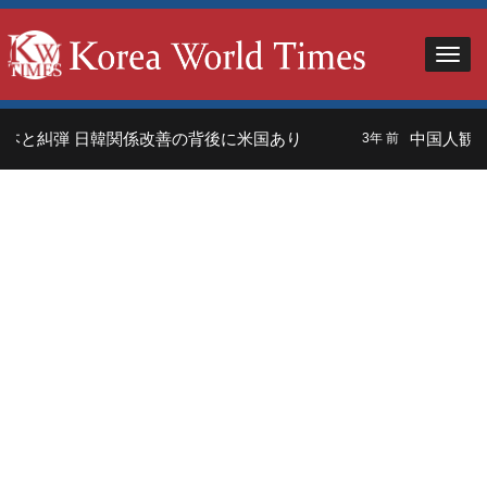
本と糾弾 日韓関係改善の背後に米国あり
中国人観光
3年 前