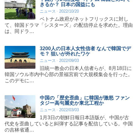
きるか？ 日本の国益にも
ニュース
2022/10/20
ベトナム政府がネットフリックスに対し
て、韓国ドラマ「シスターズ」の配信停止を求めた。理由
は、同ドラ…
3200人の日本人女性信者 なんで韓国でデ
モ？ 狙いが外れたワケ
ニュース
2022/09/03
旧統一教会の日本人信者らが、8月18日に
韓国ソウル市内中心部の景福宮前で大規模集会を行った。
このデモに…
中国の「歴史歪曲」に韓国が激怒 ファン
タジー高句麗史か東北工程か
ニュース
2022/03/03
1月3日の朝鮮日報日本語版が、中国が古
代史を歪曲していると糾弾する記事を配信している。中国
の吉林省通…