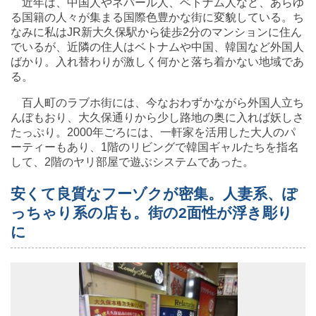
近年は、中国人やネパール人、ベトナム人など、あらゆ
る国籍の人々が集まる国際色豊かな街に変貌している。ち
なみに私はJR新大久保駅から徒歩2分のマンションに住ん
でいるが、近隣の住人はベトナムや中国、韓国など外国人
ばかり。入れ替わりが激しく何かと落ち着かない地域であ
る。
百人町のラブホ街には、今なおわずかながら外国人立ち
んぼもおり、大久保通りから少し路地の奥に入れば妖しさ
たっぷり。2000年ごろには、一軒家を活用した大人のパ
ーティーもあり、1階のリビングで韓国ギャルたちを指名
して、2階のヤリ部屋で遊ぶシステムであった。
安くて良質なフーゾクが密集。人妻系、ぽ
っちゃり系の店も。街の2面性が浮き彫り
に