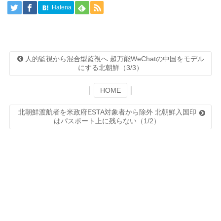
Hatena
人的監視から混合型監視へ 超万能WeChatの中国をモデル
にする北朝鮮（3/3）
│
HOME
│
北朝鮮渡航者を米政府ESTA対象者から除外 北朝鮮入国印
はパスポート上に残らない（1/2）