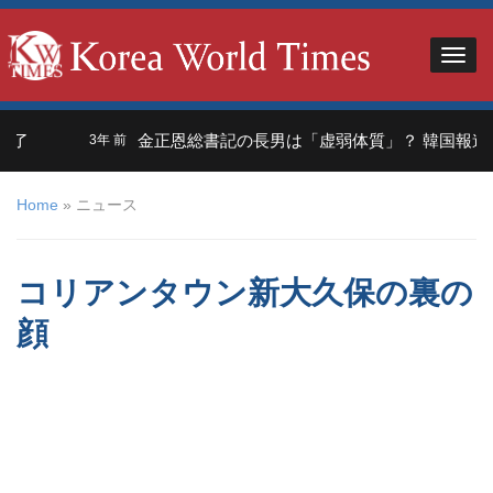
金正恩総書記の長男は「虚弱体質」？ 韓国報道ジュエ氏
3年 前
Home
»
ニュース
コリアンタウン新大久保の裏の
顔