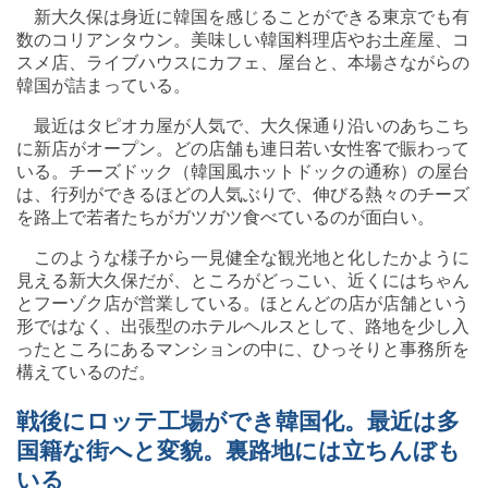
新大久保は身近に韓国を感じることができる東京でも有
数のコリアンタウン。美味しい韓国料理店やお土産屋、コ
スメ店、ライブハウスにカフェ、屋台と、本場さながらの
韓国が詰まっている。
最近はタピオカ屋が人気で、大久保通り沿いのあちこち
に新店がオープン。どの店舗も連日若い女性客で賑わって
いる。チーズドック（韓国風ホットドックの通称）の屋台
は、行列ができるほどの人気ぶりで、伸びる熱々のチーズ
を路上で若者たちがガツガツ食べているのが面白い。
このような様子から一見健全な観光地と化したかように
見える新大久保だが、ところがどっこい、近くにはちゃん
とフーゾク店が営業している。ほとんどの店が店舗という
形ではなく、出張型のホテルヘルスとして、路地を少し入
ったところにあるマンションの中に、ひっそりと事務所を
構えているのだ。
戦後にロッテ工場ができ韓国化。最近は多
国籍な街へと変貌。裏路地には立ちんぼも
いる