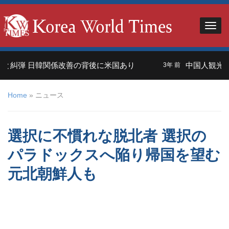
弾 日韓関係改善の背後に米国あり
中国人観光客＝外
3年 前
Home
»
ニュース
選択に不慣れな脱北者 選択の
パラドックスへ陥り帰国を望む
元北朝鮮人も