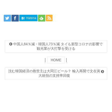
Hatena
中国人84％減・韓国人73％減 タイも新型コロナの影響で
観光業が大打撃を受ける
│
HOME
│
沈む韓国経済の救世主は大同江ビール？ 輸入再開で文在寅
大統領の支持率回復