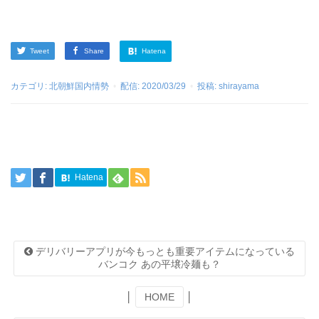
Tweet
Share
Hatena
カテゴリ:
北朝鮮国内情勢
配信:
2020/03/29
投稿:
shirayama
Hatena
デリバリーアプリが今もっとも重要アイテムになっている
バンコク あの平壌冷麺も？
│
HOME
│