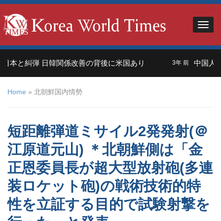
本と糾弾 日韓関係改善の背後に米国あり
中国人観光
3年 前
Home
»
北朝鮮国内情勢
短距離弾道ミサイル2発発射(＠
江原道元山) ＊北朝鮮側は「金
正恩委員長が超大型放射砲(多連
装ロケット砲)の戦術技術的特
性を立証する目的で試験射撃を