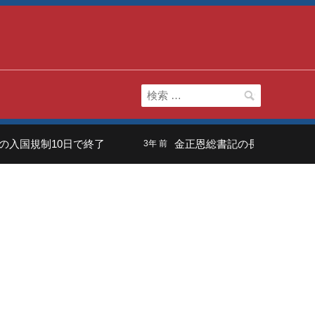
検
索:
国規制10日で終了
金正恩総書記の長男は「虚弱体質
3年 前