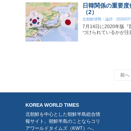
日韓関係の重要度
（2）
北朝鮮情勢・論評
2020/07
7月14日に2020年
づけられているかが注
前へ
KOREA WORLD TIMES
北朝鮮を中心とした朝鮮半島総合情
報サイト。朝鮮半島のことならコリ
アワールドタイムズ（KWT）へ。