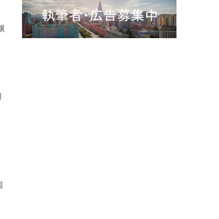
醸
朝
国