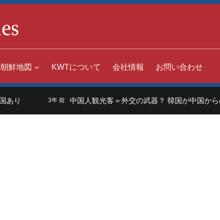
北朝鮮地図
KWTについて
会社情報
お問い合わせ
あり
中国人観光客＝外交の武器？ 韓国が中国からの入
3年 前