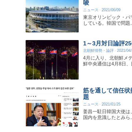
唆
ニュース
2021/06/09
東京オリンピック・パ
している。韓国で問題
1～3月対日論評2
北朝鮮情勢・論評
2021/04
4月に入り、北朝鮮メ
鮮中央通信は4月8日、
筋を通して信任状
題
ニュース
2021/01/25
姜昌一駐日韓国大使は
国内を意識したとみら