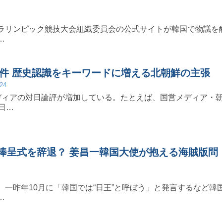
ラリンピック競技大会組織委員会の公式サイトが韓国で物議を
…
5件 歴史認識をキーワードに増える北朝鮮の主張
/24
ディアの対日論評が増加している。たとえば、国営メディア・
日…
捧呈式を辞退？ 姜昌一韓国大使が抱える海賊版問
、一昨年10月に「韓国では“日王”と呼ぼう」と発言するなど韓
…