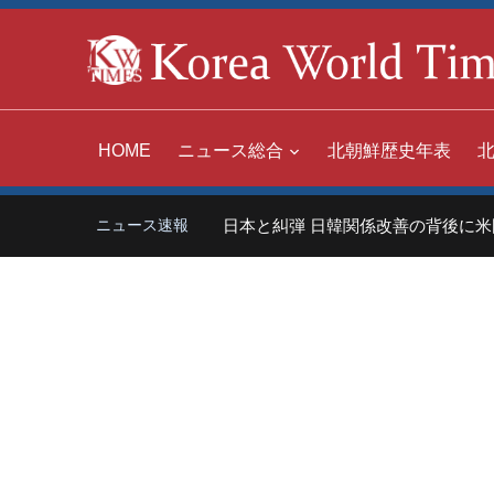
HOME
ニュース総合
北朝鮮歴史年表
中国「世界の嫌われ者」日本と糾弾 日韓関係改善の背後に米国
ニュース速報