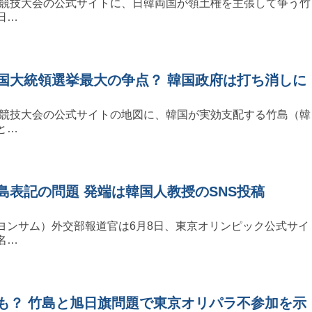
ック競技大会の公式サイトに、日韓両国が領土権を主張して争う竹
日…
国大統領選挙最大の争点？ 韓国政府は打ち消しに
ック競技大会の公式サイトの地図に、韓国が実効支配する竹島（韓
と…
島表記の問題 発端は韓国人教授のSNS投稿
ヨンサム）外交部報道官は6月8日、東京オリンピック公式サイ
名…
も？ 竹島と旭日旗問題で東京オリパラ不参加を示