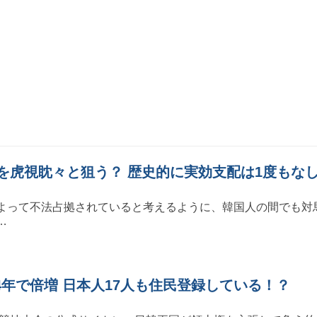
を虎視眈々と狙う？ 歴史的に実効支配は1度もな
よって不法占拠されていると考えるように、韓国人の間でも対
…
4年で倍増 日本人17人も住民登録している！？