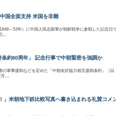
で中国全面支持 米国を非難
（1948～53年）に中国人民志願軍が朝鮮戦争に参戦した記念日
北…
好条約60周年」 記念行事で中朝緊密を強調か
際の軍事援助などを定めた「中朝友好協力相互援助条約」（以
7月…
！」米朝地下鉄比較写真へ書き込まれる礼賛コメ