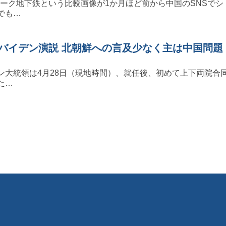
ヨーク地下鉄という比較画像が1か月ほど前から中国のSNSでシ
でも…
目バイデン演説 北朝鮮への言及少なく主は中国問題
ン大統領は4月28日（現地時間）、就任後、初めて上下両院合
た…