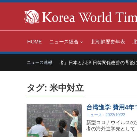
HOME
ニュース総合
北朝鮮歴史年表
中国「世界の嫌われ者」日本と糾弾 日韓関係改善の背後に
ニュース速報
タグ:
米中対立
台湾進学 費用4年
ニュース
2022/10/22
新型コロナウイルスの
者の海外進学先として