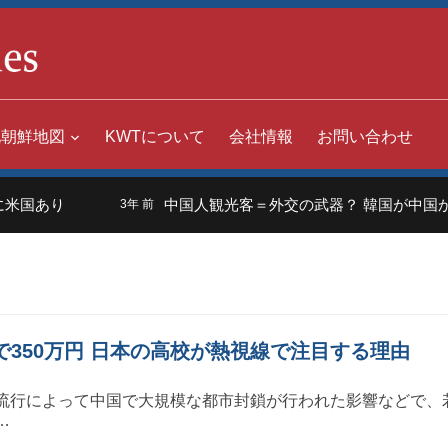
北朝鮮地図
KWTについて
会社情報
お問い合わせ
米国あり
中国人観光客＝外交の武器？ 韓国が中国から
3年 前
で350万円 日本の高校が熱視線で注目する理由
流行によって中国で大規模な都市封鎖が行われた影響などで、
…