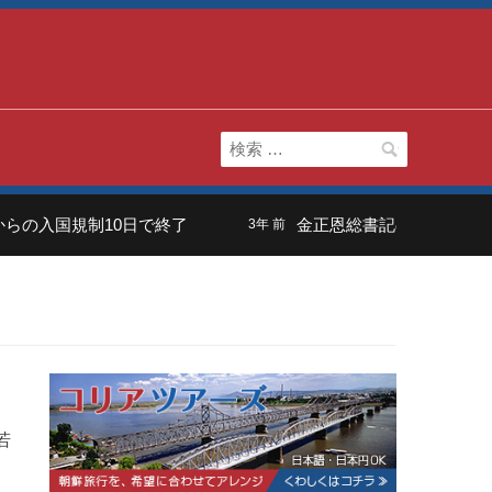
検
索:
の入国規制10日で終了
金正恩総書記の長男は「虚弱
3年 前
若