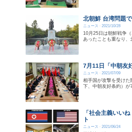
北朝鮮 台湾問題
ニュース
2021/10/28
10月25日は朝鮮戦争
あったことも重なり、
7月11日「中朝友
ニュース
2021/07/09
相手国が攻撃を受けた
下、中朝友好条約）が
「社会主義いいね
ト
ニュース
2021/06/24