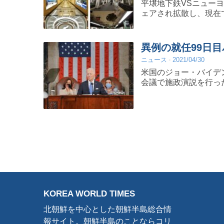
平壌地下鉄VSニュー
ェアされ拡散し、現在
異例の就任99日
ニュース
2021/04/30
米国のジョー・バイデ
会議で施政演説を行っ
KOREA WORLD TIMES
北朝鮮を中心とした朝鮮半島総合情
報サイト。朝鮮半島のことならコリ