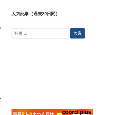
人気記事（過去30日間）
で
検
索:
ン