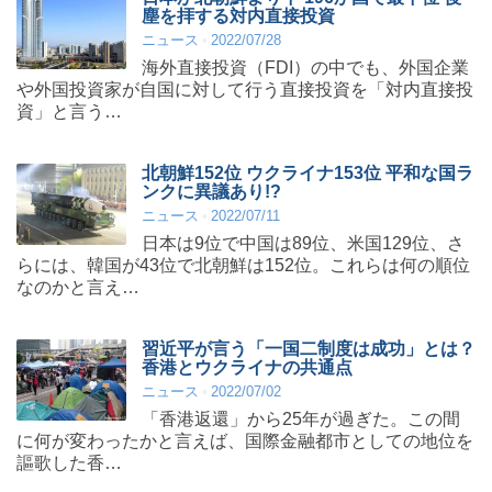
塵を拝する対内直接投資
ニュース
2022/07/28
海外直接投資（FDI）の中でも、外国企業
や外国投資家が自国に対して行う直接投資を「対内直接投
資」と言う…
北朝鮮152位 ウクライナ153位 平和な国ラ
ンクに異議あり!?
ニュース
2022/07/11
日本は9位で中国は89位、米国129位、さ
らには、韓国が43位で北朝鮮は152位。これらは何の順位
なのかと言え…
習近平が言う「一国二制度は成功」とは？
香港とウクライナの共通点
ニュース
2022/07/02
「香港返還」から25年が過ぎた。この間
に何が変わったかと言えば、国際金融都市としての地位を
謳歌した香…