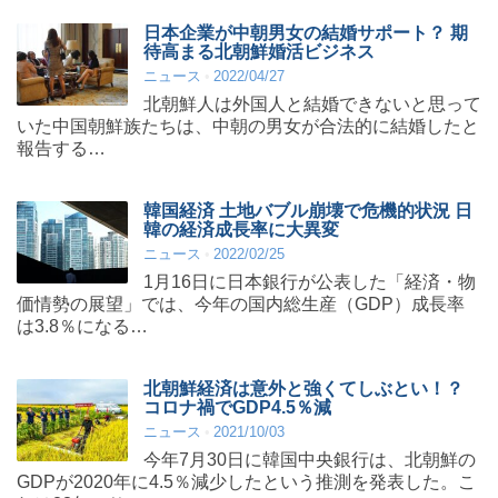
日本企業が中朝男女の結婚サポート？ 期
待高まる北朝鮮婚活ビジネス
ニュース
2022/04/27
北朝鮮人は外国人と結婚できないと思って
いた中国朝鮮族たちは、中朝の男女が合法的に結婚したと
報告する…
韓国経済 土地バブル崩壊で危機的状況 日
韓の経済成長率に大異変
ニュース
2022/02/25
1月16日に日本銀行が公表した「経済・物
価情勢の展望」では、今年の国内総生産（GDP）成長率
は3.8％になる…
北朝鮮経済は意外と強くてしぶとい！？
コロナ禍でGDP4.5％減
ニュース
2021/10/03
今年7月30日に韓国中央銀行は、北朝鮮の
GDPが2020年に4.5％減少したという推測を発表した。こ