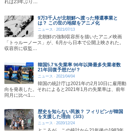
れは23年ぶり…
9万3千人が北朝鮮へ渡った帰還事業と
は？ この世の地獄をアニメ化
ニュース
2021/07/13
北朝鮮の強制収容所を描いたアニメ映画
「トゥルーノース」が、6月から日本で公開上映された。
収容所に収監…
韓国5.7％失業率 96年以降最多失業者数
21年回復予想だが？
ニュース
2021/04/04
韓国の統計庁は2021年の2月10日に雇用動
向を発表した。それによると2021年1月の失業率は、前年
同月に比べ1…
歴史を知らない民族？ フィリピンが韓国
を支援した理由（3/3）
ニュース
2020/12/24
ところが、この統計から21年後の1983年