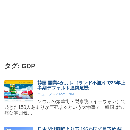
タグ:
GDP
韓国 開業4か月レゴランド不渡りで23年上
半期デフォルト連鎖危機
ニュース
2022/11/04
ソウルの繁華街・梨泰院（イテウォン）で
起きた150人あまりが圧死するという大惨事で、韓国は沈
痛な雰囲気…
日本が北朝鮮より下 196か国で最下位 後