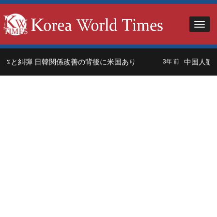
本と糾弾 日韓関係改善の背後に米国あり
中国人観光
3年 前