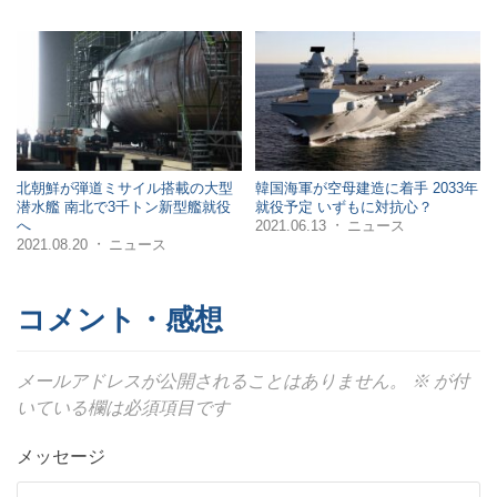
北朝鮮が弾道ミサイル搭載の大型
韓国海軍が空母建造に着手 2033年
潜水艦 南北で3千トン新型艦就役
就役予定 いずもに対抗心？
2021.06.13
ニュース
へ
・
2021.08.20
ニュース
・
コメント・感想
メールアドレスが公開されることはありません。
※
が付
いている欄は必須項目です
メッセージ