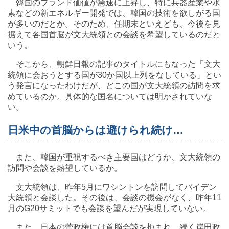
韓国のブランド価値が急速に上昇し、特に兵器産業や水
素などの新エネルギー開発では、韓国の技術を欲しがる国
が多いのだとか。そのため、任期末といえども、今後を見
据えて各国首脳が文大統領との会談を希望しているのだと
いう。
そこから、朝鮮日報の記事のタイトルにもなった「文大
統領に会おうとする国が30か国以上列をなしている」とい
う発言になったわけだが、どこの国が文大統領の訪問を求
めているのか。具体的な国名については明かされていな
い。
日米中の首脳からは避けられ続け…
また、韓国が重視するべき主要国はどうか、文大統領の
訪問や会談を熱望しているか。
文大統領は、昨年5月にワシントンを訪問してバイデン
大統領と会談した。その後は、会談の機会がなく、昨年11
月のG20サミットでも会談を望んだが実現していない。
また、日本の菅政権には首脳会談を拒まれ、続く岸田政