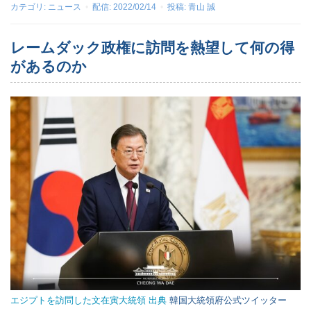
カテゴリ:
ニュース
配信:
2022/02/14
投稿:
青山 誠
レームダック政権に訪問を熱望して何の得
があるのか
エジプトを訪問した文在寅大統領 出典
韓国大統領府公式ツイッター