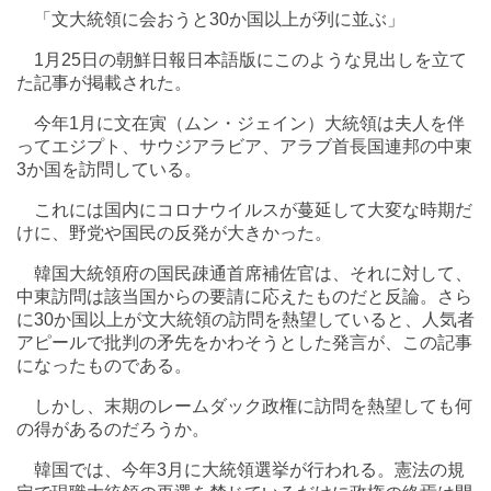
「文大統領に会おうと30か国以上が列に並ぶ」
1月25日の朝鮮日報日本語版にこのような見出しを立て
た記事が掲載された。
今年1月に文在寅（ムン・ジェイン）大統領は夫人を伴
ってエジプト、サウジアラビア、アラブ首長国連邦の中東
3か国を訪問している。
これには国内にコロナウイルスが蔓延して大変な時期だ
けに、野党や国民の反発が大きかった。
韓国大統領府の国民疎通首席補佐官は、それに対して、
中東訪問は該当国からの要請に応えたものだと反論。さら
に30か国以上が文大統領の訪問を熱望していると、人気者
アピールで批判の矛先をかわそうとした発言が、この記事
になったものである。
しかし、末期のレームダック政権に訪問を熱望しても何
の得があるのだろうか。
韓国では、今年3月に大統領選挙が行われる。憲法の規