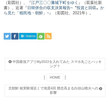
（彩図社）、『
江戸三〇〇藩城下町をゆく
』（双葉社新
書）、近著『
日韓併合の収支決算報告~〝投資と回収〟か
ら見た「植民地・朝鮮」~
』（彩図社、2021年）。
Hatena
中国最強アプリMy2022を入れてみた スマホ丸ごとハッキ
ング？
│
HOME
│
北朝鮮 核実験場近くで地震4回 懸念高まる白頭山噴火への
影響