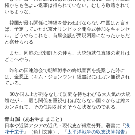
権からも色よい返事は得られていない。むしろ敬遠されて
いるような。
韓国が最も関係に神経を使わねばならない中国はと言え
ば、予定していた北京オリンピック開会式参加をキャンセ
ル。どうやらこれも、首脳会談が実現困難になったからだ
と察せられる。
また、同胞の北朝鮮との仲も、大統領就任直後の蜜月は
どこへやら。
昨年の国連総会で朝鮮戦争の終戦宣言を提案した時に
は、金恩正（キム・ジョンウン）総書記にはガン無視され
ている。
30か国以上が列をなして訪問を待ちわびる大人気の大統
領だが…、最も関係を重視せねばならない国々からは総ス
カンされて、その任期を終えそうな状況なのである。
青山 誠（あおやま まこと）
日本や近隣アジアの近代・現代史が得意分野。著書に『
浪
花千栄子
』（角川文庫）、『
太平洋戦争の収支決算報告
』