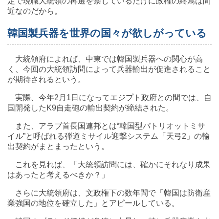
定で現職大統領の再選を禁じているだけに政権の終焉は間
近なのだから。
韓国製兵器を世界の国々が欲しがっている
大統領府によれば、中東では韓国製兵器への関心が高
く、今回の大統領訪問によって兵器輸出が促進されること
が期待されるという。
実際、今年2月1日になってエジプト政府との間では、自
国開発したK9自走砲の輸出契約が締結された。
また、アラブ首長国連邦とは“韓国型パトリオットミサ
イル”と呼ばれる弾道ミサイル迎撃システム「天弓2」の輸
出契約がまとまったという。
これを見れば、「大統領訪問には、確かにそれなり成果
はあったと考えるべきか？」
さらに大統領府は、文政権下の数年間で「韓国は防衛産
業強国の地位を確立した」とアピールしている。