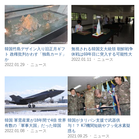
韓国竹島デザイン入り旧正月ギフ
無視される韓国文大統領 朝鮮戦争
ト 政権批判かわす「独島カード」
休戦は69年目に突入する可能性大
2022.01.11
ニュース
か
・
2022.01.29
ニュース
・
韓国 軍需産業が18年間で4倍 世界
韓国がタリバン支援で武器供
有数の「軍事大国」だった韓国
与！？ K7機関短銃やフッ化水素疑
2022.01.08
ニュース
惑も
・
2021.09.25
ニュース
・