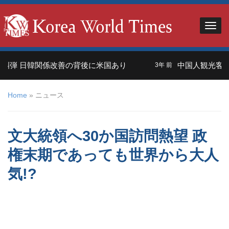
 日韓関係改善の背後に米国あり
中国人観光客＝外交の
3年 前
Home
»
ニュース
文大統領へ30か国訪問熱望 政
権末期であっても世界から大人
気!?