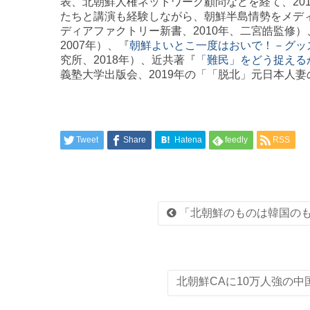
表、北朝鮮人権ネットワーク顧問などを経て、20
たちと講演も経験しながら、朝鮮半島情勢をメデ
ディアファクトリー新書、2010年、二宮皓監修）
2007年）、『
朝鮮よいとこ一度はおいで！－グッ
究所、2018年）、近共著『
「難民」をどう捉える
義塾大学出版会、2019年の「「脱北」元日本人
Tweet
Share
Hatena
feedly
RSS
「北朝鮮のものは韓国のも
北朝鮮CAに10万人強の中