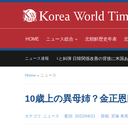
HOME
ニュース総合
北朝鮮歴史年表
世界の嫌われ者」日本と糾弾 日韓関係改善の背後に米国あり
ニュース速報
Home
»
ニュース
10歳上の異母姉？金正
カテゴリ:
ニュース
配信:
2022/04/21
投稿:
宮塚 寿