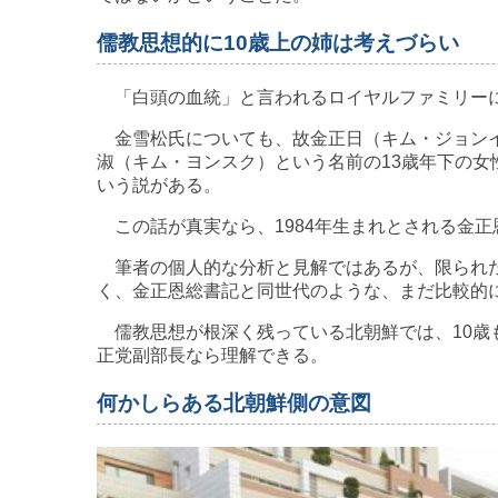
儒教思想的に10歳上の姉は考えづらい
「白頭の血統」と言われるロイヤルファミリーに
金雪松氏についても、故金正日（キム・ジョンイ
淑（キム・ヨンスク）という名前の13歳年下の女性
いう説がある。
この話が真実なら、1984年生まれとされる金正
筆者の個人的な分析と見解ではあるが、限られた
く、金正恩総書記と同世代のような、まだ比較的
儒教思想が根深く残っている北朝鮮では、10歳
正党副部長なら理解できる。
何かしらある北朝鮮側の意図