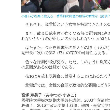
小さいが右奥に控える一番手前の紺色の服装の女性か（提供 
そもそも、金雪松という女性を特定できたもの
また、故金日成主席が亡くなる前に看護師に産ま
れないというのが正しいのかもしれない）人物も
はたまた、金正恩総書記の愛人との噂（うわさ）
副部長に次いで第2（!?）の存在の可能性もある。
色々な憶測が飛び交う。ただ、このように報道さ
の意図があるのは確かである。
彼女は今後も表舞台に登場することはあるだろ
北朝鮮では、女性の台頭が政治的な要因にどう関
宮塚 寿美子（みやつか すみこ）
國學院大學栃木短期大學兼任講師。2003年立命館
程修了、2016年政治学博士取得。韓国・崇実大