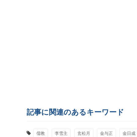
記事に関連のあるキーワード
儒教
李雪主
玄松月
金与正
金日成