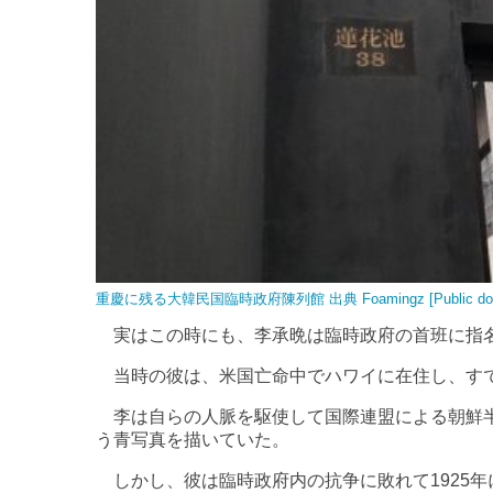
重慶に残る大韓民国臨時政府陳列館 出典 Foamingz [Public dom
実はこの時にも、李承晩は臨時政府の首班に指
当時の彼は、米国亡命中でハワイに在住し、す
李は自らの人脈を駆使して国際連盟による朝鮮半
う青写真を描いていた。
しかし、彼は臨時政府内の抗争に敗れて1925