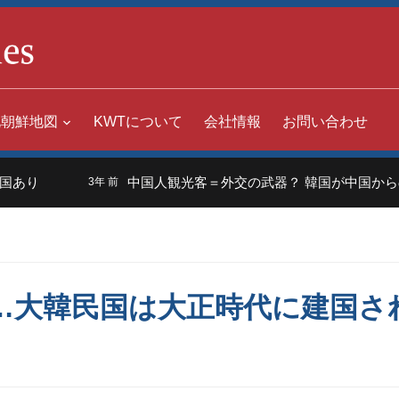
北朝鮮地図
KWTについて
会社情報
お問い合わせ
中国人観光客＝外交の武器？ 韓国が中国からの入国規制
3年 前
年…大韓民国は大正時代に建国さ