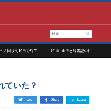
検
索:
10日で終了
金正恩総書記の長男は「虚弱体質」？ 
3年 前
れていた？
Tweet
Share
Hatena