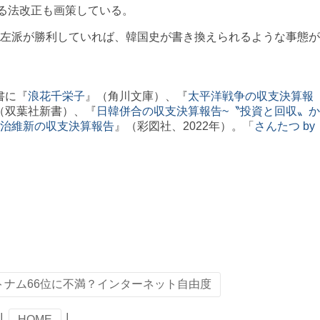
る法改正も画策している。
左派が勝利していれば、韓国史が書き換えられるような事態が
書に『
浪花千栄子
』（角川文庫）、『
太平洋戦争の収支決算報
（双葉社新書）、『
日韓併合の収支決算報告~〝投資と回収〟か
治維新の収支決算報告
』（彩図社、2022年）。「
さんたつ by
トナム66位に不満？インターネット自由度
│
HOME
│