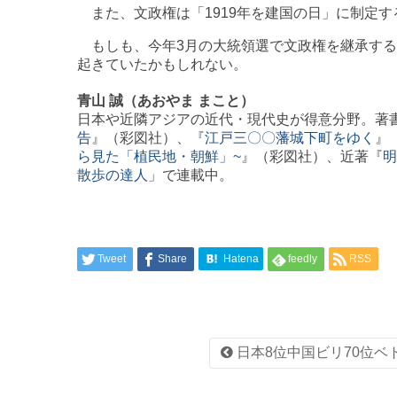
また、文政権は「1919年を建国の日」に制定す
もしも、今年3月の大統領選で文政権を継承する
起きていたかもしれない。
青山 誠（あおやま まこと）
日本や近隣アジアの近代・現代史が得意分野。著
告
』（彩図社）、『
江戸三〇〇藩城下町をゆく
』
ら見た「植民地・朝鮮」~
』（彩図社）、近著『
明
散歩の達人
」で連載中。
Tweet
Share
Hatena
feedly
RSS
日本8位中国ビリ70位ベ