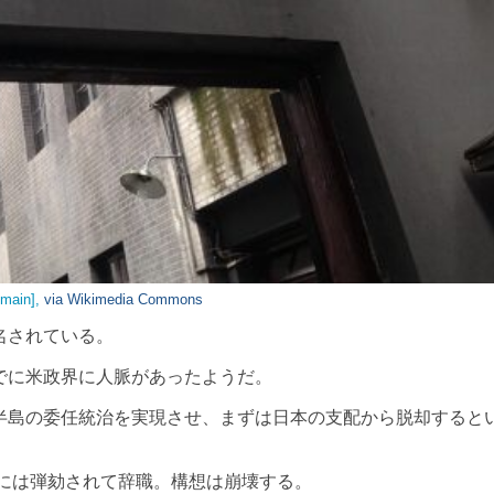
ain],
via Wikimedia Commons
名されている。
でに米政界に人脈があったようだ。
島の委任統治を実現させ、まずは日本の支配から脱却すると
年には弾劾されて辞職。構想は崩壊する。