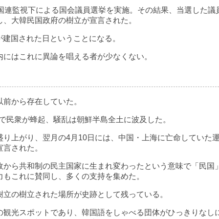
国連監視下による国会議員選挙を実施。その結果、当選した議
し、大韓民国政府の樹立が宣言された。
国が建国された日ということになる。
にはこれに異論を唱える者が少なくない。
」
以前から存在していた。
んで民衆が蜂起、騒乱は朝鮮半島全土に波及した。
り上がり、翌月の4月10日には、中国・上海に亡命していた
宣言された。
から共和制の民主国家に生まれ変わったという意味で「民国
力もこれに賛同し、多くの支持を集めた。
立の樹立された場所が史跡として残っている。
観光スポットであり、韓国語をしゃべる団体がひっきりなし