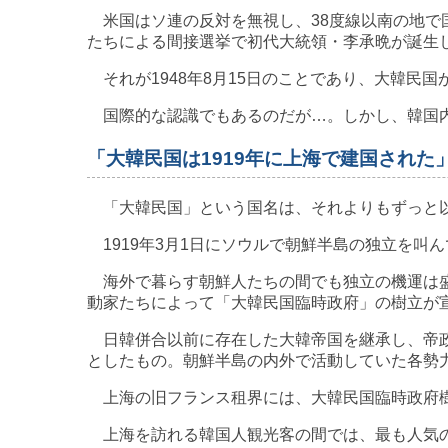
米国はソ連の反対を無視し、38度線以南の地で
たちによる間接選挙で初代大統領・李承晩が誕生
それが1948年8月15日のことであり、大韓民
国際的な認識でもあるのだが…。しかし、韓国内
「大韓民国は1919年に上海で建国された
「大韓民国」という国名は、それよりもずっと
1919年3月1日にソウルで朝鮮半島の独立を叫
海外で暮らす朝鮮人たちの間でも独立の機運は盛
動家たちによって「大韓民国臨時政府」の樹立が
日韓併合以前に存在した大韓帝国を継承し、帝政
としたもの。朝鮮半島の内外で活動していた各勢
上海の旧フランス租界には、大韓民国臨時政府樹
上海を訪れる韓国人観光客の間では、最も人気の