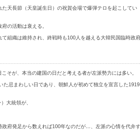
た天長節（天皇誕生日）の祝賀会場で爆弾テロを起こしてい
政府の活動は衰える。
て組織は維持され、終戦時も100人を越える大韓民国臨時政
0日こそが、本当の建国の日だと考える者が左派勢力には多い。
いた忌まわしい日であり、朝鮮人が初めて独立を宣言した1919
ン）大統領が、
政府発足から数えれば100年なのだが…、左派の心情を代弁