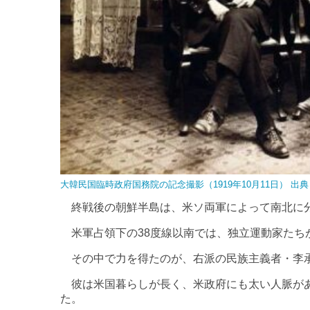
大韓民国臨時政府国務院の記念撮影（1919年10月11日） 出典 不明 [P
終戦後の朝鮮半島は、米ソ両軍によって南北に分
米軍占領下の38度線以南では、独立運動家たち
その中で力を得たのが、右派の民族主義者・李
彼は米国暮らしが長く、米政府にも太い人脈があ
た。