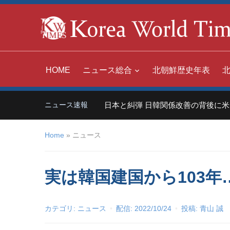
HOME
ニュース総合
北朝鮮歴史年表
「世界の嫌われ者」日本と糾弾 日韓関係改善の背後に米国あり
ニュース速報
Home
»
ニュース
実は韓国建国から103
カテゴリ:
ニュース
配信:
2022/10/24
投稿:
青山 誠