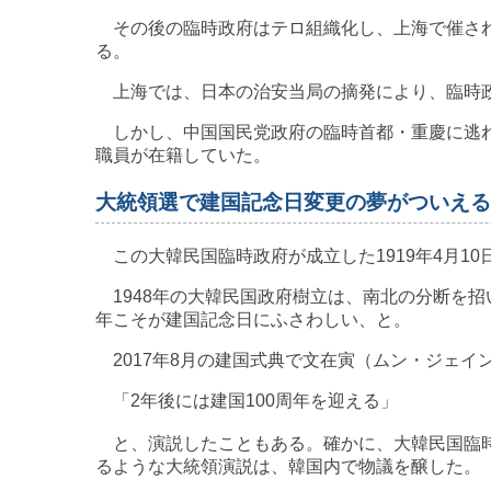
その後の臨時政府はテロ組織化し、上海で催され
る。
上海では、日本の治安当局の摘発により、臨時
しかし、中国国民党政府の臨時首都・重慶に逃れ
職員が在籍していた。
大統領選で建国記念日変更の夢がついえる
この大韓民国臨時政府が成立した1919年4月1
1948年の大韓民国政府樹立は、南北の分断を招
年こそが建国記念日にふさわしい、と。
2017年8月の建国式典で文在寅（ムン・ジェイ
「2年後には建国100周年を迎える」
と、演説したこともある。確かに、大韓民国臨時
るような大統領演説は、韓国内で物議を醸した。