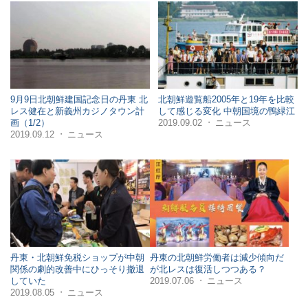
9月9日北朝鮮建国記念日の丹東 北
北朝鮮遊覧船2005年と19年を比較
レス健在と新義州カジノタウン計
して感じる変化 中朝国境の鴨緑江
2019.09.02
ニュース
画（1/2）
・
2019.09.12
ニュース
・
丹東・北朝鮮免税ショップが中朝
丹東の北朝鮮労働者は減少傾向だ
関係の劇的改善中にひっそり撤退
が北レスは復活しつつある？
2019.07.06
ニュース
していた
・
2019.08.05
ニュース
・