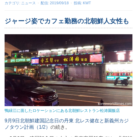
カテゴリ:
ニュース
配信:
2019/09/18
投稿:
KWT
ジャージ姿でカフェ勤務の北朝鮮人女性も
鴨緑江に面したロケーションにある北朝鮮レストラン松涛園飯店
9月9日北朝鮮建国記念日の丹東 北レス健在と新義州カジ
ノタウン計画（1/2）
の続き。