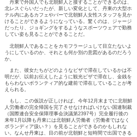
丹東で外国人でも北朝鮮人と接することができるのは、
北レスぐらいだったが、新しい変化として、丹東の大型ホ
テル内にあるカフェやバーで北朝鮮人女性スタッフを見か
けることができるようになっている。驚くのは、ジャージ
だったり、ジョギングをするようなスポーツウェアで勤務
してい姿も見ることができることだ。
北朝鮮人であることをカモフラージュして目立たないよ
うにしているのか、それとも何か別の意図があるのだろう
か。
また、彼女たちがどのようなビザで滞在しているかは不
明だが、以前お伝えしたように観光ビザで滞在し、金銭を
もらわないボランティア的な建前で滞在していることが考
えられる。
もし、この仮説が正しければ、今年12月末までに北朝鮮
人労働者の完全帰国を完了させなければいけない国連制裁
（国際連合安全保障理事会決議第2397号）完全履行後の
来年1月以降も丹東には北朝鮮人労働者（労働者ではなく
ボランディア扱い？）を見ることができるのかもしれな
い。なんせ丹東は、目の前が北朝鮮と短時間で出国できる