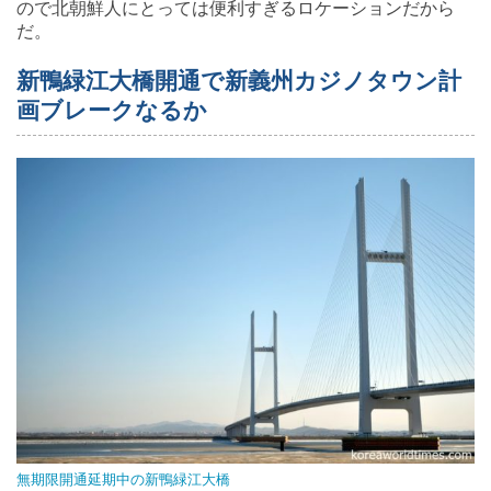
ので北朝鮮人にとっては便利すぎるロケーションだから
だ。
新鴨緑江大橋開通で新義州カジノタウン計
画ブレークなるか
無期限開通延期中の新鴨緑江大橋