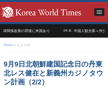
関係改善の背後に米国あり
中国人観光客＝外交の武器
3年 前
Home
»
ニュース
9月9日北朝鮮建国記念日の丹東
北レス健在と新義州カジノタウ
ン計画（2/2）