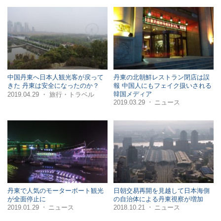
中国丹東へ日本人観光客が戻って
丹東の北朝鮮レストラン閉店は誤
きた 丹東は安全になったのか？
報 中国人にもフェイク扱いされる
韓国メディア
・
2019.04.29
旅行・トラベル
2019.03.29
ニュース
・
丹東で人気のモーターボート観光
日朝交易再開を見越して日本海側
が全面停止に
の自治体による丹東視察が増加
2019.01.29
ニュース
2018.10.21
ニュース
・
・