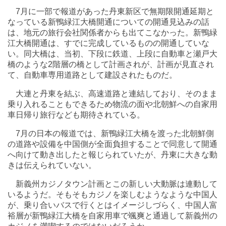
7月に一部で報道があった丹東新区で無期限開通延期と
なっている新鴨緑江大橋開通についての開通見込みの話
は、地元の旅行会社関係者からも出てこなかった。新鴨緑
江大橋開通は、すでに完成しているものの開通していな
い。同大橋は、当初、下段に鉄道、上段に自動車と瀬戸大
橋のような2階層の橋として計画されが、計画が見直され
て、自動車専用道路として建設されたものだ。
大連と丹東を結ぶ、高速道路と連結しており、そのまま
乗り入れることもできるため物流の面や北朝鮮への自家用
車日帰り旅行なども期待されている。
7月の日本の報道では、新鴨緑江大橋を渡った北朝鮮側
の道路や設備を中国側が全面負担することで同意して開通
へ向けて動き出したと報じられていたが、丹東に大きな動
きは伝えられていない。
新義州カジノタウン計画とこの新しい大動脈は連動して
いるようだ。そもそもカジノを楽しむようなような中国人
が、乗り合いバスで行くとはイメージしづらく、中国人富
裕層が新鴨緑江大橋を自家用車で颯爽と通過して新義州の