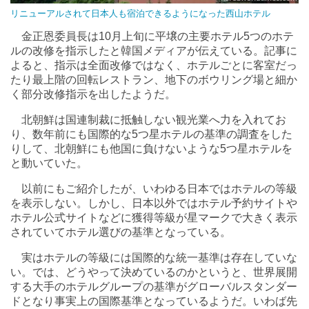
リニューアルされて日本人も宿泊できるようになった西山ホテル
金正恩委員長は10月上旬に平壌の主要ホテル5つのホテ
ルの改修を指示したと韓国メディアが伝えている。記事に
よると、指示は全面改修ではなく、ホテルごとに客室だっ
たり最上階の回転レストラン、地下のボウリング場と細か
く部分改修指示を出したようだ。
北朝鮮は国連制裁に抵触しない観光業へ力を入れてお
り、数年前にも国際的な5つ星ホテルの基準の調査をした
りして、北朝鮮にも他国に負けないような5つ星ホテルを
と動いていた。
以前にもご紹介したが、いわゆる日本ではホテルの等級
を表示しない。しかし、日本以外ではホテル予約サイトや
ホテル公式サイトなどに獲得等級が星マークで大きく表示
されていてホテル選びの基準となっている。
実はホテルの等級には国際的な統一基準は存在していな
い。では、どうやって決めているのかというと、世界展開
する大手のホテルグループの基準がグローバルスタンダー
ドとなり事実上の国際基準となっているようだ。いわば先