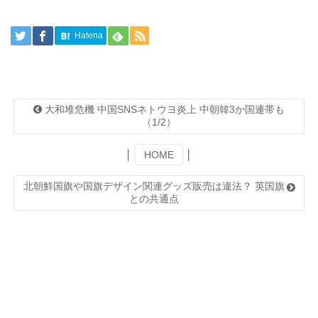
Hatena
大和堆危機 中国SNSネトウヨ炎上 中朝韓3か国連帯も
（1/2）
│
HOME
│
北朝鮮国旗や国旗デザイン関連グッズ販売は違法？ 英国旗
との共通点