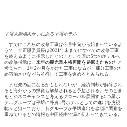
平壌大劇場向かいにある平壌ホテル
すでにこれらの改修工事は今月中旬から始まっているよ
うで、金正恩委員長は2021年末までにすべての改修工事
を終えるように指示したとのこと。今回の5つのホテルへ
の改修指示は、
来年の観光業本格再開を見据えたもの
だと
考えられ、1年2か月をかけた工事になるが、部分工事のた
め宿泊させながら並行して工事を進めるとみられる。
まだ先の話になるかもしれないが、経済制裁が解除され
ると海外からの投資も解禁されると予想される。そのとき
をビジネスチャンスと考えるグローバル展開する5つ星ホ
テルグループは平壌に外資1号ホテルとしての進出を虎視
眈々と狙っており、各グループが平壌進出を念頭に調査を
重ねているとの情報も中国経由で漏れ伝わってきている。