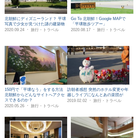
北朝鮮にディズニーランド？ 平壌
Go To 北朝鮮！Google MAPで
写真で少女が見つけた謎の建築物
「平壌散歩ツアー」
・
・
2020.09.24
旅行・トラベル
2020.08.17
旅行・トラベル
150円で「平壌なう」をする方法
訪朝者感想 突然のホテル変更や年
北朝鮮からどんなサイトへアクセ
越しライブになんとあの楽団が
スできるのか？
・
2019.02.02
旅行・トラベル
・
2020.05.26
旅行・トラベル