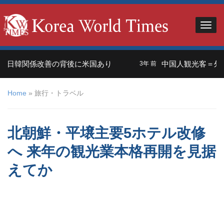
韓関係改善の背後に米国あり
中国人観光客＝外交の武器
3年 前
Home
»
旅行・トラベル
北朝鮮・平壌主要5ホテル改修
へ 来年の観光業本格再開を見据
えてか