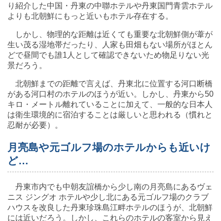
り紹介した中国・丹東の中聯ホテルや丹東国門青雲ホテル
よりも北朝鮮にもっと近いもホテル存在する。
しかし、物理的な距離は近くても重要な北朝鮮側が葦が
生い茂る湿地帯だったり、人家も田畑もない場所がほとん
どで昼間でも誰1人として確認できないため物足りない光
景だろう。
北朝鮮までの距離で言えば、丹東北に位置する河口断橋
がある河口村のホテルのほうが近い。しかし、丹東から50
キロ・メートル離れていることに加えて、一般的な日本人
は衛生環境的に宿泊することは厳しいと思われる（慣れと
忍耐が必要）。
月亮島や元ゴルフ場のホテルからも近いけ
ど…
丹東市内でも中朝友誼橋から少し南の月亮島にあるヴェ
ニス ジングオ ホテルや少し北にある元ゴルフ場のクラブ
ハウスを改良した丹東珍珠島江畔ホテルのほうが、北朝鮮
には近いだろう。しかし、これらのホテルの客室から見え