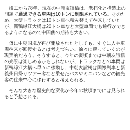
竣工から78年、現在の中朝友誼橋は、老朽化と構造上の
問題で
通過できる車両は10トンに制限されている
。そのた
め、大型トラックは10トン車へ積み替えて往来していた
が、新鴨緑江大橋は20トン車など大型車両でも通行ができ
るようになるので中国側の期待も大きい。
仮に中朝国境が再び開放されたとしても、すぐに人や車
両往来が回復するとは考えづらい。徐々に戻っていくのが
現実的だろう。そうすると、今年の夏頃までは中朝友誼橋
の光景は楽しめるかもしれないが、トラックなどの車両は
新鴨緑江大橋へ早々に移動し、中朝友誼橋は国際列車と新
義州日帰りツアー客など乗せたバスやミニバンなどの観光
客の往来中心に移行すると考えられる。
そんな大きな歴史的な変化が今年の秋頃までには見られ
ると予想される。