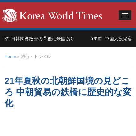
 日韓関係改善の背後に米国あり
中国人観光客＝外交の
3年 前
Home
»
旅行・トラベル
21年夏秋の北朝鮮国境の見どこ
ろ 中朝貿易の鉄橋に歴史的な変
化