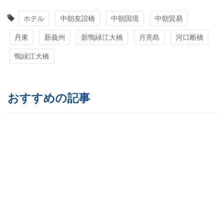
ホテル
中朝友誼橋
中朝国境
中朝貿易
丹東
新義州
新鴨緑江大橋
月亮島
河口断橋
鴨緑江大橋
おすすめの記事