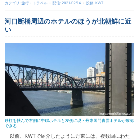
カテゴリ:
旅行・トラベル
配信:
2021/02/14
投稿:
KWT
河口断橋周辺のホテルのほうが北朝鮮に近
い
鉄柱を挟んで右側に中聯ホテルと左側に現・丹東国門青雲ホテルが確認
できる
以前、KWTで紹介したように丹東には、複数回にわた