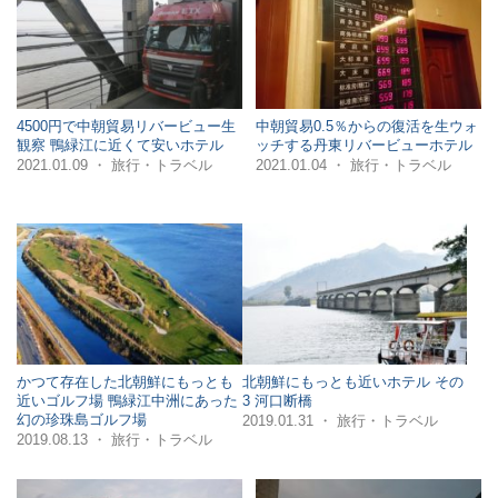
4500円で中朝貿易リバービュー生
中朝貿易0.5％からの復活を生ウォ
観察 鴨緑江に近くて安いホテル
ッチする丹東リバービューホテル
・
・
2021.01.09
旅行・トラベル
2021.01.04
旅行・トラベル
かつて存在した北朝鮮にもっとも
北朝鮮にもっとも近いホテル その
近いゴルフ場 鴨緑江中洲にあった
3 河口断橋
幻の珍珠島ゴルフ場
・
2019.01.31
旅行・トラベル
・
2019.08.13
旅行・トラベル