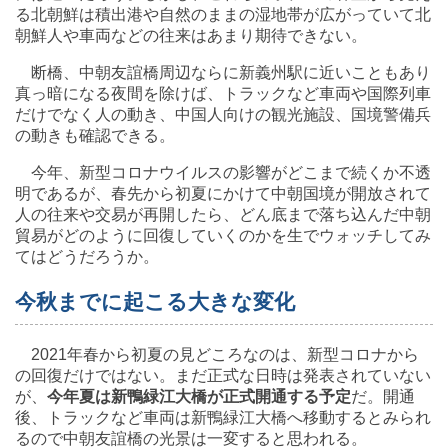
る北朝鮮は積出港や自然のままの湿地帯が広がっていて北
朝鮮人や車両などの往来はあまり期待できない。
断橋、中朝友誼橋周辺ならに新義州駅に近いこともあり
真っ暗になる夜間を除けば、トラックなど車両や国際列車
だけでなく人の動き、中国人向けの観光施設、国境警備兵
の動きも確認できる。
今年、新型コロナウイルスの影響がどこまで続くか不透
明であるが、春先から初夏にかけて中朝国境が開放されて
人の往来や交易が再開したら、どん底まで落ち込んだ中朝
貿易がどのように回復していくのかを生でウォッチしてみ
てはどうだろうか。
今秋までに起こる大きな変化
2021年春から初夏の見どころなのは、新型コロナから
の回復だけではない。まだ正式な日時は発表されていない
が、
今年夏は新鴨緑江大橋が正式開通する予定
だ。開通
後、トラックなど車両は新鴨緑江大橋へ移動するとみられ
るので中朝友誼橋の光景は一変すると思われる。