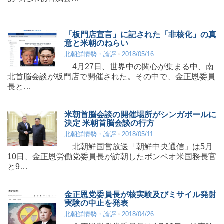
「板門店宣言」に記された「非核化」の真
意と米朝のねらい
北朝鮮情勢・論評
2018/05/16
4月27日、世界中の関心が集まる中、南
北首脳会談が板門店で開催された。その中で、金正恩委員
長と…
米朝首脳会談の開催場所がシンガポールに
決定 米朝首脳会談の行方
北朝鮮情勢・論評
2018/05/11
北朝鮮国営放送「朝鮮中央通信」は5月
10日、金正恩労働党委員長が訪朝したポンペオ米国務長官
と9…
金正恩党委員長が核実験及びミサイル発射
実験の中止を発表
北朝鮮情勢・論評
2018/04/26