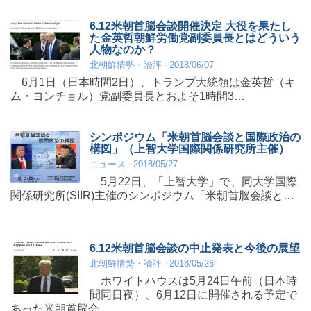
6.12米朝首脳会談開催決定 大役を果たし
た金英哲朝鮮労働党副委員長とはどういう
人物なのか？
北朝鮮情勢・論評
2018/06/07
6月1日（日本時間2日）、トランプ大統領は金英哲（キ
ム・ヨンチョル）党副委員長とおよそ1時間3…
シンポジウム「米朝首脳会談と国際政治の
構図」（上智大学国際関係研究所主催）
ニュース
2018/05/27
5月22日、「上智大学」で、同大学国際
関係研究所(SIIR)主催のシンポジウム「米朝首脳会談と…
6.12米朝首脳会談の中止発表と今後の展望
北朝鮮情勢・論評
2018/05/26
ホワイトハウスは5月24日午前（日本時
間同日夜）、6月12日に開催される予定で
あった米朝首脳会…