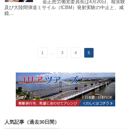
金正恩労働党委員長は4月20日、核実験
及び大陸間弾道ミサイル（ICBM）発射実験の中止と、咸
鏡…
1
…
3
4
5
人気記事（過去30日間）