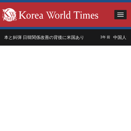
本と糾弾 日韓関係改善の背後に米国あり
中国人観光
3年 前