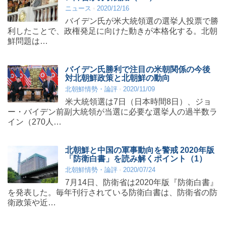
ニュース
2020/12/16
バイデン氏が米大統領選の選挙人投票で勝
利したことで、政権発足に向けた動きが本格化する。北朝
鮮問題は…
バイデン氏勝利で注目の米朝関係の今後
対北朝鮮政策と北朝鮮の動向
北朝鮮情勢・論評
2020/11/09
米大統領選は7日（日本時間8日）、ジョ
ー・バイデン前副大統領が当選に必要な選挙人の過半数ラ
イン（270人…
北朝鮮と中国の軍事動向を警戒 2020年版
「防衛白書」を読み解くポイント（1）
北朝鮮情勢・論評
2020/07/24
7月14日、防衛省は2020年版『防衛白書』
を発表した。毎年刊行されている防衛白書は、防衛省の防
衛政策や近…