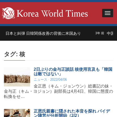
」日本と糾弾 日韓関係改善の背後に米国あり
中国人
3年 前
タグ:
核
2日ぶりの金与正談話 核使用言及も「韓国
は敵ではない」
ニュース
2022/04/06
金正恩（キム・ジョンウン）総書記の妹・
金与正（キム・ヨジョン）副部長は4月4日、韓国に態度の
転換をせ…
正恩氏親書に隠された本音を探れ バイデ
ン陣営が分析開始（2/2）