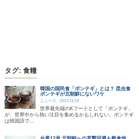
タグ:
食糧
韓国の国民食「ポンテギ」とは？ 昆虫食
ポンテギが北朝鮮にないワケ
ニュース
2021/11/18
世界最先端のKフードとして「ポンテギ」
が、世界中から熱い注目を集めるかもしれない。ポンテギ
は韓国語で…
台風12号 北朝鮮への直撃回避も穀倉地